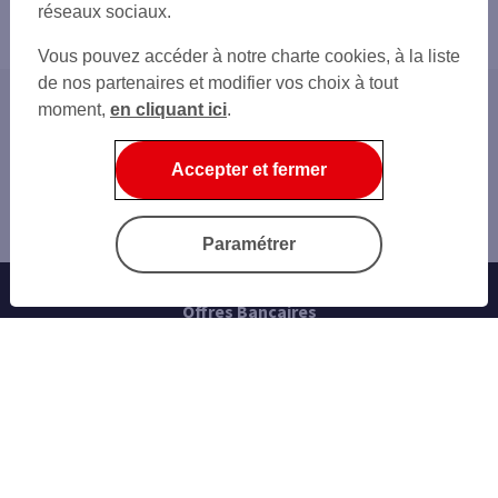
réseaux sociaux.
Vous pouvez accéder à notre charte cookies, à la liste
de nos partenaires et modifier vos choix à tout
moment,
en cliquant ici
.
Accueil
Nos conseils
Accepter et fermer
Assurer
Assurance habitation en colocation : comment ça
marche ?
Paramétrer
Offres Bancaires
Notre offre parrainage
Nos cartes bancaires
Épargne et placements
Nos assurances vie
Personnaliser sa carte bancaire
Emprunter