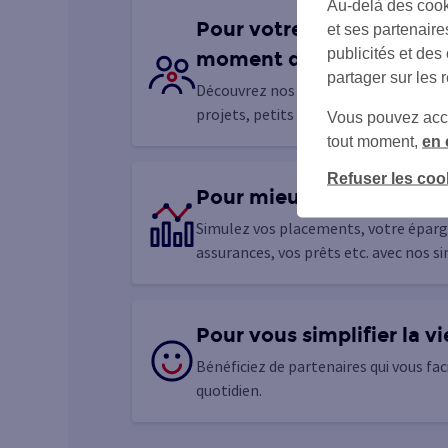
Au-delà des cook
Pour votre famille, quel q
et ses partenaire
publicités et des
moment de votre vie
partager sur les 
Découvrez nos solutions pour chacun
projets, petits ou grands
Vous pouvez accéd
tout moment,
en 
Refuser les coo
Pour mieux vous projete
Simulez vos placements, votre éparg
assurances, vos prêts etc. avec nos s
Pour vous simplifier la vi
Bénéficiez de partenaires qui vous faci
quotidien.