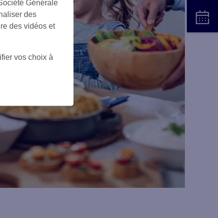
 Société Générale
naliser des
ire des vidéos et
fier vos choix à