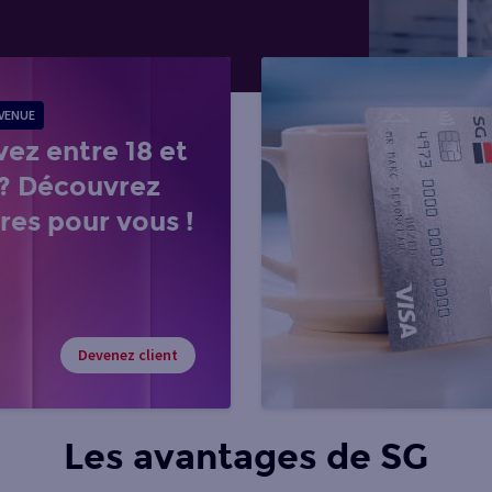
NVENUE
vez entre 18 et
 ? Découvrez
res pour vous !
Devenez client
Les avantages de SG