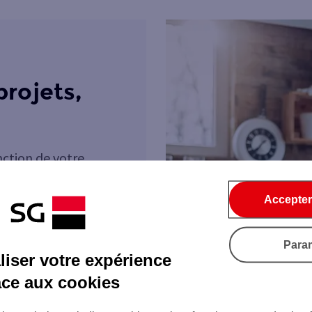
projets,
nction de votre
Accepter
s actifs
Para
iser votre expérience
 accompagner
votre avenir
âce aux cookies