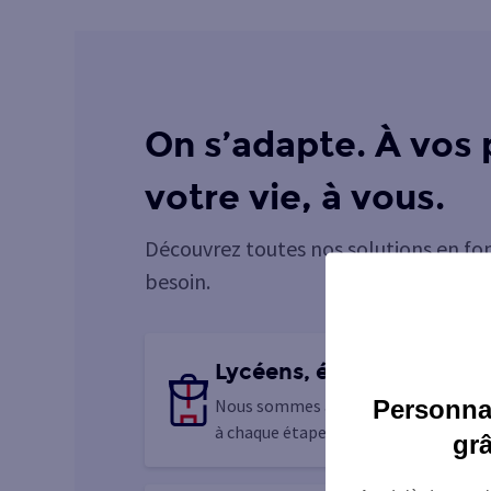
On s’adapte. À vos 
votre vie, à vous.
Découvrez toutes nos solutions en fo
besoin.
Lycéens, étudiants, jeune
Personnal
Nous sommes à vos côtés pour vous
à chaque étape de la construction de 
gr