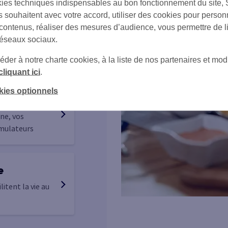
ies techniques indispensables au bon fonctionnement du site,
ue soit le
s souhaitent avec votre accord, utiliser des cookies pour person
 contenus, réaliser des mesures d’audience, vous permettre de l
réseaux sociaux.
 de vos
er à notre charte cookies, à la liste de nos partenaires et modi
cliquant ici
.
kies optionnels
r
ne, vos
imulateurs
e
litent la vie au