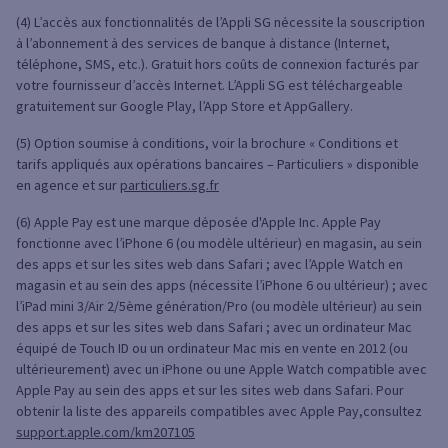
(4) L’accès aux fonctionnalités de l’Appli SG nécessite la souscription
à l’abonnement à des services de banque à distance (Internet,
téléphone, SMS, etc.). Gratuit hors coûts de connexion facturés par
votre fournisseur d’accès Internet. L’Appli SG est téléchargeable
gratuitement sur Google Play, l’App Store et AppGallery.
(5) Option soumise à conditions, voir la brochure « Conditions et
tarifs appliqués aux opérations bancaires – Particuliers » disponible
en agence et sur
particuliers.sg.fr
(6) Apple Pay est une marque déposée d'Apple Inc. Apple Pay
fonctionne avec l’iPhone 6 (ou modèle ultérieur) en magasin, au sein
des apps et sur les sites web dans Safari ; avec l’Apple Watch en
magasin et au sein des apps (nécessite l’iPhone 6 ou ultérieur) ; avec
l’iPad mini 3/Air 2/5ème génération/Pro (ou modèle ultérieur) au sein
des apps et sur les sites web dans Safari ; avec un ordinateur Mac
équipé de Touch ID ou un ordinateur Mac mis en vente en 2012 (ou
ultérieurement) avec un iPhone ou une Apple Watch compatible avec
Apple Pay au sein des apps et sur les sites web dans Safari. Pour
obtenir la liste des appareils compatibles avec Apple Pay,consultez
support.apple.com/km207105