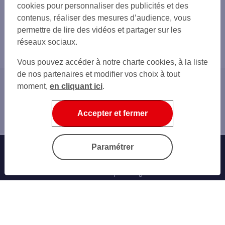
cookies pour personnaliser des publicités et des
contenus, réaliser des mesures d’audience, vous
permettre de lire des vidéos et partager sur les
réseaux sociaux.
Vous pouvez accéder à notre charte cookies, à la liste
de nos partenaires et modifier vos choix à tout
moment,
en cliquant ici
.
Accueil
Sécurité
Accepter et fermer
lexique
Paramétrer
Offres Bancaires
Notre offre parrainage
Nos cartes bancaires
Épargne et placements
Nos assurances vie
Personnaliser sa carte bancaire