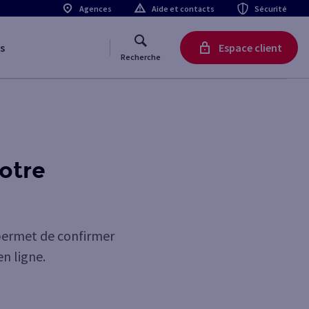
Agences
Aide et contacts
Sécurité
s
Espace client
Recherche
otre
i permet de confirmer
en ligne.