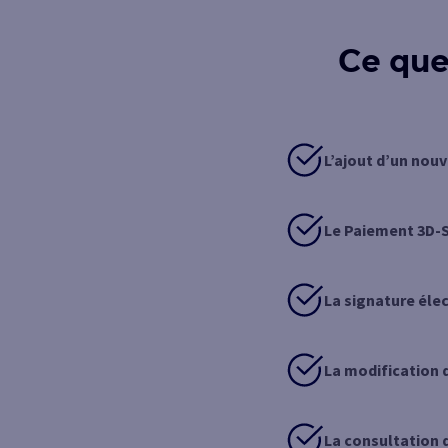
Ce que
L’ajout d’un nouv
Le Paiement 3D-
La signature éle
La modification 
La consultation 