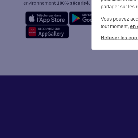
environnement
100% sécurisé.
partager sur les 
Vous pouvez accéd
tout moment,
en 
Refuser les coo