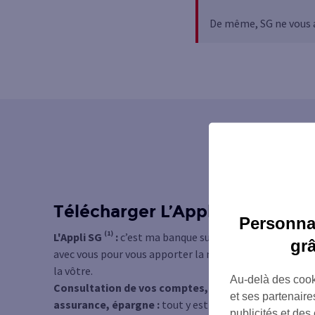
De même, SG ne vous a
Télécharger L’Appli SG
Personnal
(1)
L'Appli SG
:
c’est ma banque sur mon mobile ; conçu
gr
avec vous pour vous apporter la meilleure expérience :
la vôtre.
Au-delà des cook
Consultation de vos comptes, virements, carte,
et ses partenaire
assurance, épargne :
tout y est dans un
publicités et des