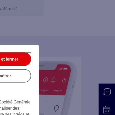
s Sécurité.
 et fermer
métrer
 Société Générale
naliser des
ire des vidéos et