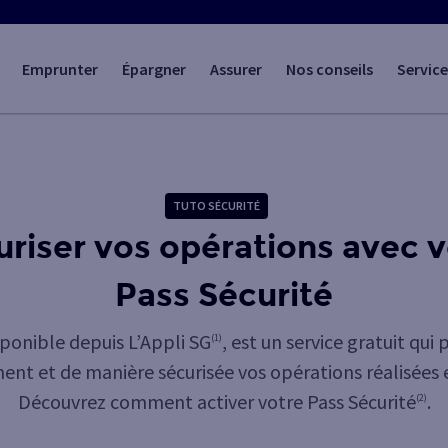
Emprunter
Épargner
Assurer
Nos conseils
Service
TUTO SÉCURITÉ
uriser vos opérations avec v
Pass Sécurité
isponible depuis L’Appli SG
, est un service gratuit qu
(1)
nt et de manière sécurisée vos opérations réalisées 
Découvrez comment activer votre Pass Sécurité
.
(2)