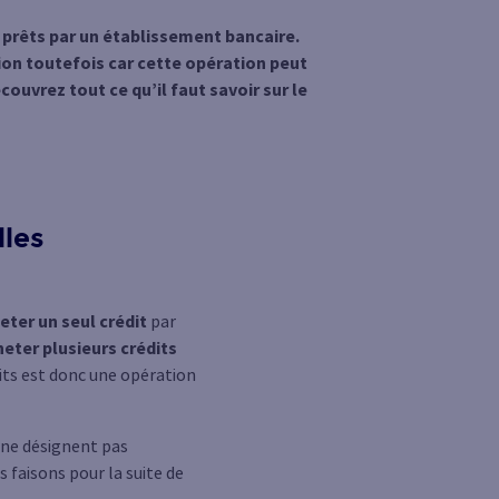
 prêts par un établissement bancaire.
ion toutefois car cette opération peut
uvrez tout ce qu’il faut savoir sur le
lles
eter un seul crédit
par
heter plusieurs crédits
its est donc une opération
s ne désignent pas
 faisons pour la suite de