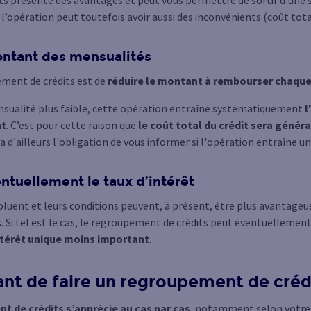
s, l’opération peut toutefois avoir aussi des inconvénients (coût total
ontant des mensualités
ement de crédits est de
réduire le montant à rembourser chaqu
nsualité plus faible, cette opération entraîne systématiquement
l
nt
. C’est pour cette raison que
le coût total du crédit sera géné
a d'ailleurs l'obligation de vous informer si l'opération entraîne un
ntuellement le taux d’intérêt
luent et leurs conditions peuvent, à présent, être plus avantageus
s. Si tel est le cas, le regroupement de crédits peut éventuelleme
intérêt unique moins important
.
sant de faire un regroupement de créd
t de crédits s’apprécie au cas par cas
, notamment selon votre s