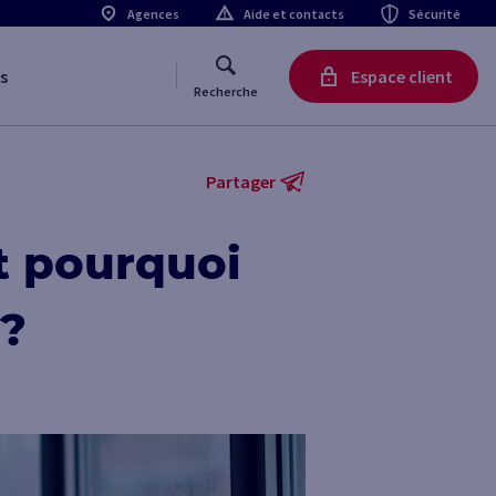
Agences
Aide et contacts
Sécurité
s
Espace client
Recherche
Partager
t pourquoi
 ?