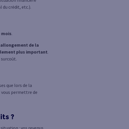
 du crédit, etc.).
e mois
.
'allongement de la
ralement plus important
.
 surcoût.
es que lors de la
nt vous permettre de
its ?
ituation : vos revenus