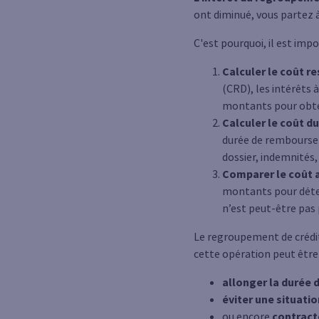
ont diminué, vous partez à
C'est pourquoi, il est imp
Calculer le coût re
(CRD), les intérêts
montants pour obten
Calculer le coût du
durée de rembourseme
dossier, indemnités,
Comparer le coût a
montants pour déterm
n’est peut-être pas
Le regroupement de crédi
cette opération peut être 
allonger la durée
éviter une situati
ou encore
contract