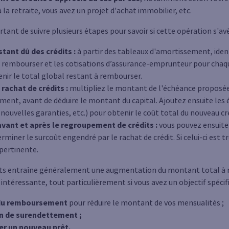
 la retraite, vous avez un projet d'achat immobilier, etc.
ortant de suivre plusieurs étapes pour savoir si cette opération s'av
stant dû des crédits :
à partir des tableaux d'amortissement, ident
 à rembourser et les cotisations d’assurance-emprunteur pour chaqu
ir le total global restant à rembourser.
 rachat de crédits :
multipliez le montant de l'échéance proposée 
nt, avant de déduire le montant du capital. Ajoutez ensuite les év
 nouvelles garanties, etc.) pour obtenir le coût total du nouveau cré
vant et après le regroupement de crédits :
vous pouvez ensuite
iner le surcoût engendré par le rachat de crédit. Si celui-ci est 
 pertinente.
ts entraîne généralement une augmentation du montant total à 
intéressante, tout particulièrement si vous avez un objectif spécifi
 du remboursement
pour réduire le montant de vos mensualités ;
on de surendettement ;
er un nouveau prêt.