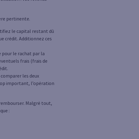
ère pertinente.
ifiez le capital restant dû
e crédit. Additionnez ces
pour le rachat par la
entuels frais (frais de
dit.
 comparer les deux
trop important, l’opération
rembourser. Malgré tout,
que :