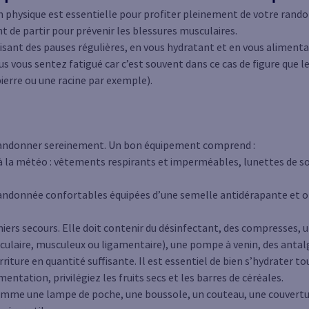
 physique est essentielle pour profiter pleinement de votre rand
 de partir pour prévenir les blessures musculaires.
sant des pauses régulières, en vous hydratant et en vous aliment
ous vous sentez fatigué car c’est souvent dans ce cas de figure que l
ierre ou une racine par exemple).
r randonner sereinement. Un bon équipement comprend :
 la météo : vêtements respirants et imperméables, lunettes de so
andonnée confortables équipées d’une semelle antidérapante et o
iers secours. Elle doit contenir du désinfectant, des compresses, 
culaire, musculeux ou ligamentaire), une pompe à venin, des antal
rriture en quantité suffisante. Il est essentiel de bien s’hydrater to
entation, privilégiez les fruits secs et les barres de céréales.
me une lampe de poche, une boussole, un couteau, une couvertur