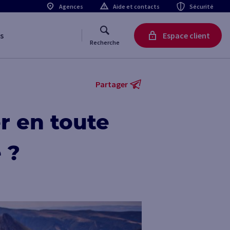
Agences
Aide et contacts
Sécurité
s
Espace client
Recherche
Partager
 en toute
 ?