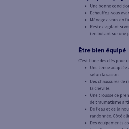
Une bonne condition
Échauffez-vous avant
Ménagez-vous en fai
Restez vigilant si v
(en butant sur une p
Être bien équipé
C’est l’une des clés pou
Une tenue adaptée à
selon la saison.
Des chaussures de r
la cheville.
Une trousse de prem
de traumatisme arti
De l’eau et de la nou
randonnée. Côté alim
Des équipements com