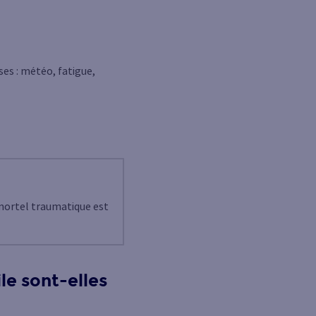
es : météo, fatigue,
 mortel traumatique est
ile sont-elles