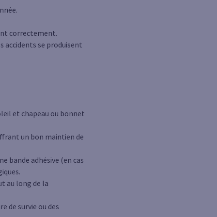
onnée.
ant correctement.
es accidents se produisent
leil et chapeau ou bonnet
ffrant un bon maintien de
une bande adhésive (en cas
giques.
ut au long de la
e de survie ou des