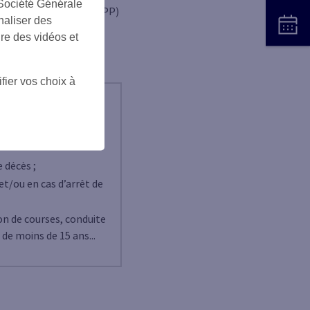
 Société Générale
hysique et Psychique (AIPP)
naliser des
ire des vidéos et
 l’école des enfants,
(4)
l’étranger
…
fier vos choix à
conditions du contrat,
e décès ;
et/ou en cas d’arrêt de
son de courses, conduite
de moins de 15 ans...