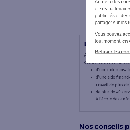
Au-delà des cook
définis selon le cont
et ses partenaire
sur lequel sera basé
publicités et des
Des services d’assi
partager sur les 
soutien scolaire, g
Vous pouvez accéd
tout moment,
en 
Le + SG
Refuser les coo
Avec
l’Assurance Accide
des garanties suivantes 
d’une indemnisati
d’une aide financi
travail de plus d
de plus de 40 serv
à l’école des enf
Nos conseils p