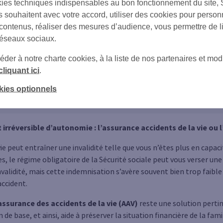
otre famille en cas de blessures, d'invalidité ou de décès.
ies techniques indispensables au bon fonctionnement du site,
s souhaitent avec votre accord, utiliser des cookies pour person
 contenus, réaliser des mesures d’audience, vous permettre de l
réseaux sociaux.
(6)
ents de la Vie
de Société Générale Assurances, vous avez le choix
er à notre charte cookies, à la liste de nos partenaires et modi
foyer sont protégés par un contrat unique, y compris à l’étranger
cliquant ici
.
(8)
tion allant jusqu’à 1 million d’euros
peut être versée pour compe
posez aussi d’une assistance rapide en cas d’accident (accompagne
kies optionnels
(8)
n scolaire des enfants de moins de 15 ans…)
.
t irréversible d’autonomie : l’assurance accidents de la vie ou
vie peut entraîner une invalidité telle que vous n’êtes plus en capaci
s, le régime obligatoire de la Sécurité sociale peut vous verser une
nvalidité, mais cette indemnisation s’avère souvent bien trop faibl
accident.
assurance des accidents de la vie (AAV)
reste une solution pertin
e base, et ainsi, aide à préserver la situation financière de la fami