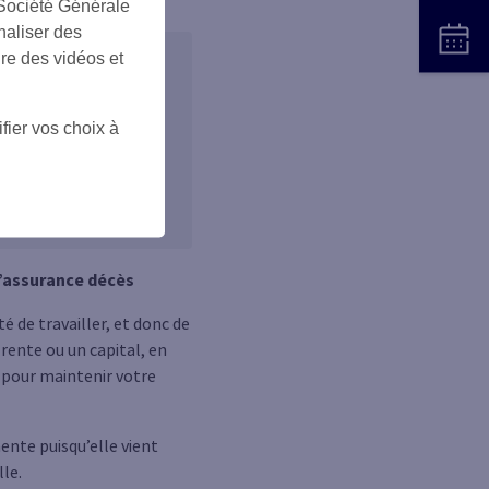
 Société Générale
naliser des
ire des vidéos et
 entre 2 formules et
fier vos choix à
(7)
. Selon la formule
nser les pertes
ment psychologique,
 l’assurance décès
té de travailler, et donc de
 rente ou un capital, en
e pour maintenir votre
ente puisqu’elle vient
lle.