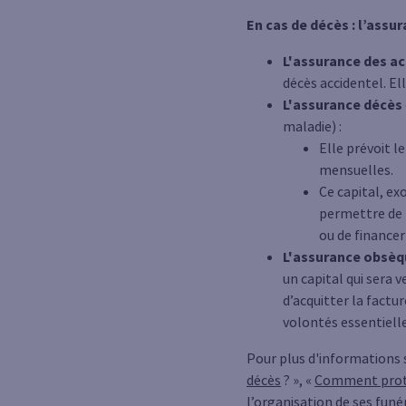
En cas de décès : l’assu
L'assurance des ac
décès accidentel. El
L'assurance décès
maladie) :
Elle prévoit l
mensuelles.
Ce capital, ex
permettre de f
ou de financer
L'assurance obsèq
un capital qui sera 
d’acquitter la factu
volontés essentiell
Pour plus d'informations 
décès
? », «
Comment proté
l’organisation de ses funér