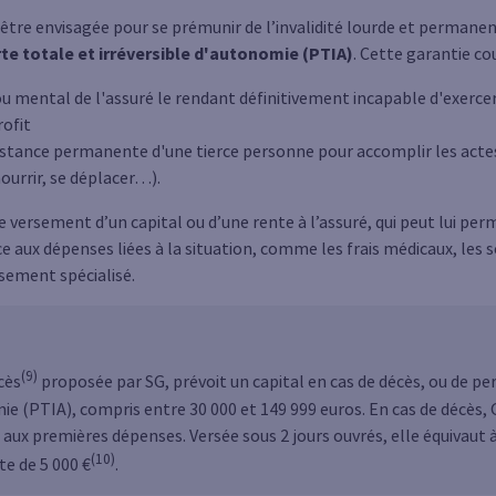
être envisagée pour se prémunir de l’invalidité lourde et permanen
erte totale et irréversible d'autonomie (PTIA)
. Cette garantie cou
u mental de l'assuré le rendant définitivement incapable d'exerce
rofit
istance permanente d'une tierce personne pour accomplir les actes 
 nourrir, se déplacer…).
e versement d’un capital ou d’une rente à l’assuré, qui peut lui pe
ace aux dépenses liées à la situation, comme les frais médicaux, les 
sement spécialisé.
(9)
cès
proposée par SG, prévoit un capital en cas de décès, ou de pe
mie (PTIA), compris entre 30 000 et 149 999 euros. En cas de décès
 aux premières dépenses. Versée sous 2 jours ouvrés, elle équivaut 
(10)
te de 5 000 €
.