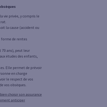
e obsèques
 vie privée, y compris le
rat.
soit la cause (accident ou
us forme de rentes
t 70 ans), peut leur
 aux études des enfants,
les. Elle permet de prévoir
ersonne en charge
oir le respect de vos
 de vos obsèques.
en choisir son assurance
mment anticiper