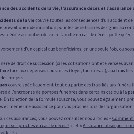
rance des accidents de la vie, l’assurance décès et l’assuranc
cidents de la vie
couvre toutes les conséquences d’un accident de la
le prévoit une indemnisation pour les bénéficiaires désignés au cont
est dédiée au soutien de votre famille en cas de décès quelle qu’en 
e versement d’un capital aux bénéficiaires, en une seule fois, ou so
onéré de droit de succession (si les cotisations ont été versées avan
aire face aux dépenses courantes (loyer, factures…), aux frais liés
 des projets.
ues
couvre spécifiquement tout ou partie des frais liés aux funérail
versé à l’entreprise de pompes funèbres dans certains cas ou à la p
re. En fonction de la formule souscrite, vous pouvez également prév
es et même une assistance pour vos proches lors de l’organisation
sur ces assurances, vous pouvez consulter nos articles «
Comment bi
ger ses proches en cas de décès ?
», et «
Assurance obsèques : co
ailles ?
».