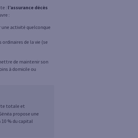
te :
l’assurance décès
vre :
r une activité quelconque
ordinaires de la vie (se
rmettre de maintenir son
soins à domicile ou
rte totale et
, Généa propose une
à 10 % du capital