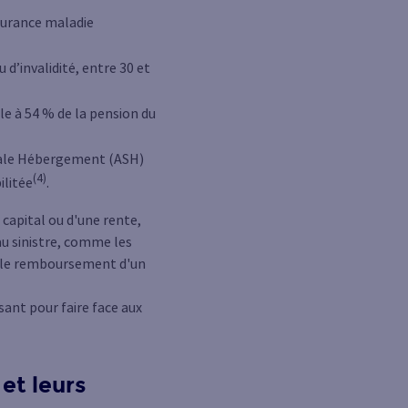
ssurance maladie
 d’invalidité, entre 30 et
ale à 54 % de la pension du
ciale Hébergement (ASH)
(4)
ilitée
.
capital ou d'une rente,
 au sinistre, comme les
s, le remboursement d'un
sant pour faire face aux
et leurs