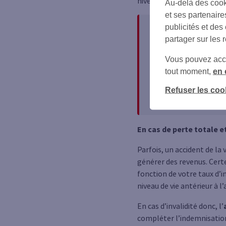
niveau de vie et celui de v
Au-delà des cook
et ses partenaire
publicités et des
Le + SG
partager sur les 
Avec l’
Assurance Accid
Vous pouvez accéd
les membres de votre 
tout moment,
en 
choisie, une indemnisa
financières. Vous dis
Refuser les coo
aide-ménagère, soutie
En cas de perte totale e
Parfois, un accident de la 
générer des revenus. Certe
fonction de votre taux d’i
niveau de vie antérieur à l’
En cas d’invalidité donc, l’
compléter l’indemnisation d