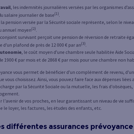
ravail
, les indemnités journalières versées par les organismes d’a
(1)
 salaire journalier de base
.
, la pension versée par la Sécurité sociale représente, selon le niveau
(2)
nu annuel moyen
.
e conjoint survivant perçoit une pension de réversion de retraite ég
(3)
te d'un plafond de près de 12 000 € par an
.
'autonomie
, le coût moyen d’une chambre seule habilitée Aide So
e 1900 € par mois et de 2868 € par mois pour une chambre non hab
évoyance vous permet de bénéficier d'un complément de revenu, d'un 
ue vous choisissez. Ainsi, vous pouvez faire face aux dépenses liées
 charge par la Sécurité Sociale ou la mutuelle, les frais d'obsèque
 logement.
 l'avenir de vos proches, en leur garantissant un niveau de vie suffi
e loyer, les factures, les études des enfants, etc.
es différentes assurances prévoyance 