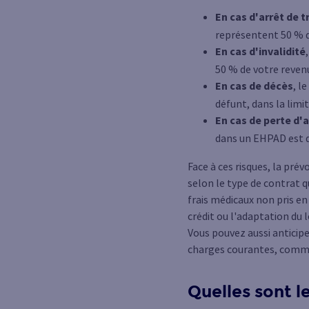
En cas d'arrêt de t
représentent 50 % du
En cas d'invalidité
50 % de votre reve
En cas de décès
, l
défunt, dans la limi
En cas de perte d
dans un EHPAD est d
Face à ces risques, la pr
selon le type de contrat q
frais médicaux non pris en
crédit ou l'adaptation du
Vous pouvez aussi anticiper
charges courantes, comme l
Quelles sont l