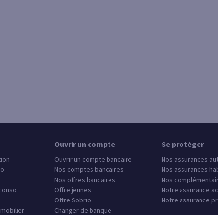
Ouvrir un compte
Se protéger
tion
Ouvrir un compte bancaire
Nos assurances au
so
Nos comptes bancaires
Nos assurances hab
Nos offres bancaires
Nos complémentair
 conso
Offre jeunes
Notre assurance ac
Offre Sobrio
Notre assurance pr
mmobilier
Changer de banque