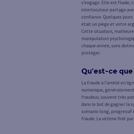
s’engage. Elle est fluide,
interlocuteur partage avec 
confiance. Quelques jours 
était un piège et votre ar
Cette situation, malheureu
manipulation psychologique
chaque année, sans distin
protéger.
Qu’est-ce que l
La fraude à l’amitié en li
numérique, généralement vi
fraudeur, souvent très pati
dans le but de gagner la s
scénario long, progressif 
fraude. La victime finit pa