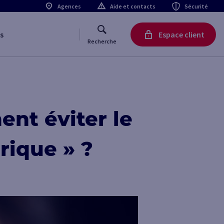
Agences
Aide et contacts
Sécurité
s
Espace client
Recherche
ent éviter le
rique » ?