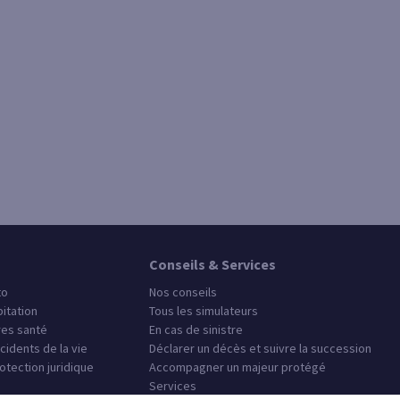
Conseils & Services
to
Nos conseils
itation
Tous les simulateurs
es santé
En cas de sinistre
cidents de la vie
Déclarer un décès et suivre la succession
otection juridique
Accompagner un majeur protégé
Services