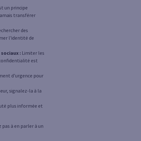
st un principe
jamais transférer
rechercher des
mer l'identité de
 sociaux :
Limiter les
confidentialité est
iment d'urgence pour
ur, signalez-la à la
uté plus informée et
 pas à en parler à un