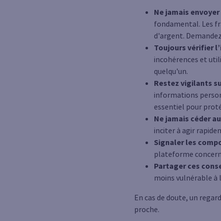
Ne jamais envoyer 
fondamental. Les fr
d'argent. Demandez-
Toujours vérifier l
incohérences et util
quelqu'un.
Restez vigilants s
informations personn
essentiel pour proté
Ne jamais céder au
inciter à agir rapid
Signaler les comp
plateforme concernée
Partager ces conse
moins vulnérable à l
En cas de doute, un regard
proche.