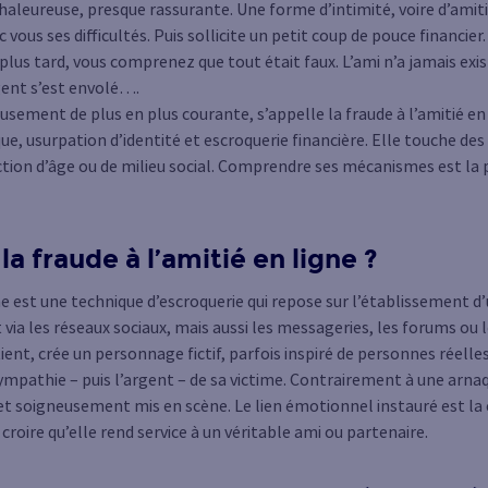
 chaleureuse, presque rassurante. Une forme d’intimité, voire d’amiti
vous ses difficultés. Puis sollicite un petit coup de pouce financier.
plus tard, vous comprenez que tout était faux. L’ami n’a jamais exis
gent s’est envolé….
sement de plus en plus courante, s’appelle la fraude à l’amitié en
, usurpation d’identité et escroquerie financière. Elle touche des
ction d’âge ou de milieu social. Comprendre ses mécanismes est la
a fraude à l’amitié en ligne ?
gne est une technique d’escroquerie qui repose sur l’établissement d
a les réseaux sociaux, mais aussi les messageries, les forums ou l
ent, crée un personnage fictif, parfois inspiré de personnes réelles 
ympathie – puis l’argent – de sa victime. Contrairement à une arnaque
et soigneusement mis en scène. Le lien émotionnel instauré est la c
r croire qu’elle rend service à un véritable ami ou partenaire.