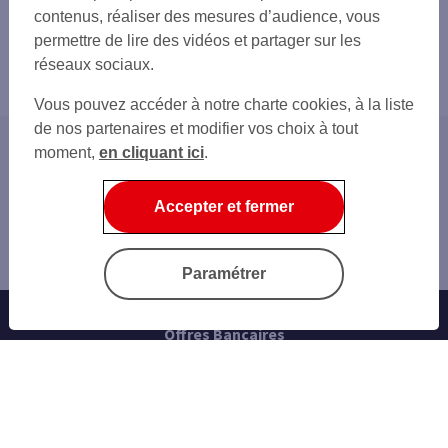
contenus, réaliser des mesures d’audience, vous
permettre de lire des vidéos et partager sur les
réseaux sociaux.
Vous pouvez accéder à notre charte cookies, à la liste
de nos partenaires et modifier vos choix à tout
moment,
en cliquant ici
.
Accueil
Nos conseils
Accepter et fermer
Epargner
Investissement locatif : se faire accompagner pour
réaliser son projet immobilier
Paramétrer
Offres Bancaires
Notre offre parrainage
Nos cartes bancaires
Épargne et placements
Nos assurances vie