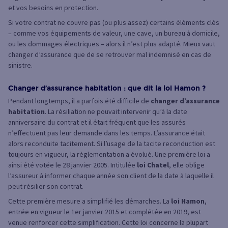
et vos besoins en protection.
Si votre contrat ne couvre pas (ou plus assez) certains éléments clés
– comme vos équipements de valeur, une cave, un bureau à domicile,
ou les dommages électriques – alors il n’est plus adapté. Mieux vaut
changer d’assurance que de se retrouver mal indemnisé en cas de
sinistre.
Changer d’assurance habitation : que dit la loi Hamon ?
Pendant longtemps, il a parfois été difficile de
changer d’assurance
habitation
. La résiliation ne pouvait intervenir qu’à la date
anniversaire du contrat et il était fréquent que les assurés
n’effectuent pas leur demande dans les temps. L’assurance était
alors reconduite tacitement. Si l’usage de la tacite reconduction est
toujours en vigueur, la règlementation a évolué. Une première loi a
ainsi été votée le 28 janvier 2005. Intitulée
loi Chatel
, elle oblige
l’assureur à informer chaque année son client de la date à laquelle il
peut résilier son contrat.
Cette première mesure a simplifié les démarches. La
loi Hamon
,
entrée en vigueur le 1er janvier 2015 et complétée en 2019, est
venue renforcer cette simplification. Cette loi concerne la plupart