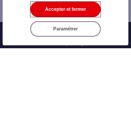
Sécurité
Accepter et fermer
Authentification forte
Paramétrer
Offres Bancaires
Notre offre parrainage
Nos cartes bancaires
Épargne et placements
Nos assurances vie
Personnaliser sa carte bancaire
Emprunter
Nos crédits à la consommation
Notre Crédit conso Expresso
Notre Crédit Auto
Notre simulateur de crédit conso
Nos crédits immobiliers
Notre simulateur de prêt immobilier
Notre Prêt étudiant