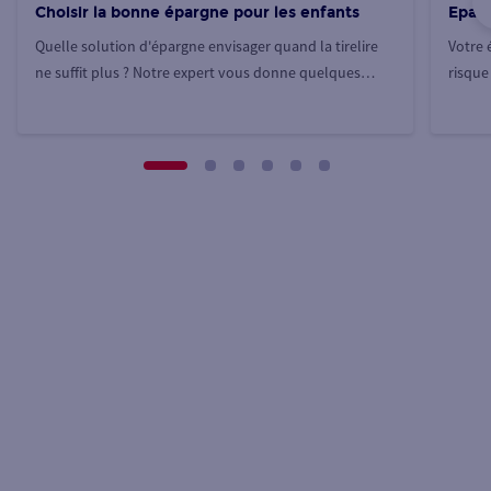
Choisir la bonne épargne pour les enfants
Eparg
Quelle solution d'épargne envisager quand la tirelire
Votre 
ne suffit plus ? Notre expert vous donne quelques
risque 
pistes.