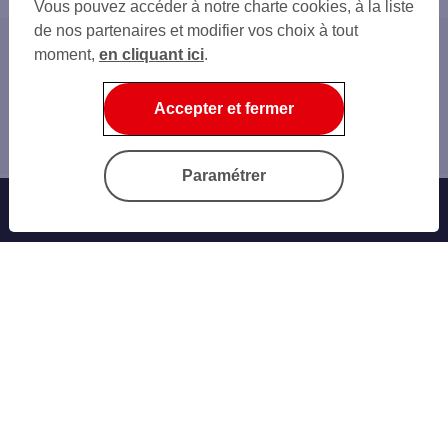
Vous pouvez accéder à notre charte cookies, à la liste
de nos partenaires et modifier vos choix à tout
moment,
en cliquant ici
.
Accueil
Nos conseils
Accepter et fermer
Epargner
6 raisons d’investir dans l’immobilier locatif
Paramétrer
Offres Bancaires
Notre offre parrainage
Nos cartes bancaires
Épargne et placements
Nos assurances vie
Personnaliser sa carte bancaire
Emprunter
Nos crédits à la consommation
Notre Crédit conso Expresso