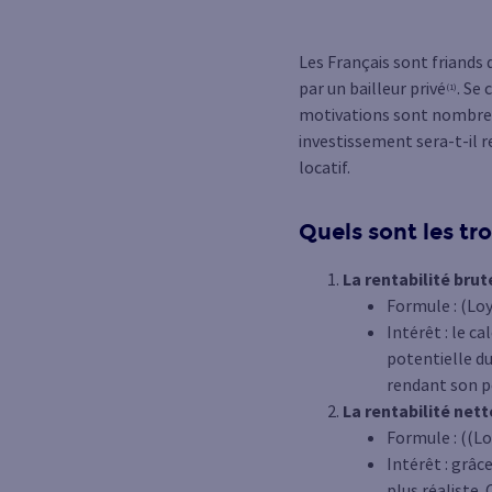
Les Français sont friands 
par un bailleur privé
. Se
(1)
motivations sont nombreus
investissement sera-t-il 
locatif.
Quels sont les tro
La rentabilité brut
Formule : (Loy
Intérêt : le c
potentielle du
rendant son po
La rentabilité nett
Formule : ((Lo
Intérêt : grâc
plus réaliste.