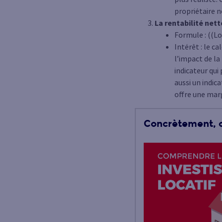
propriétaire n
La rentabilité net
Formule : ((Lo
Intérêt : le c
l’impact de la
indicateur qui
aussi un indic
offre une marg
Concrètement, co