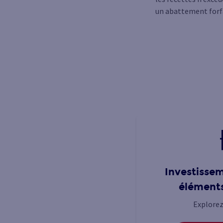
un abattement forfa
Investisseme
éléments
Explorez