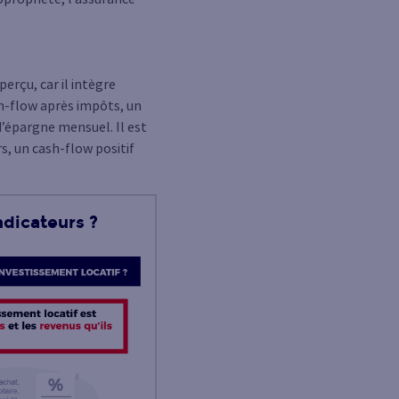
erçu, car il intègre
ash-flow après impôts, un
 d’épargne mensuel. Il est
rs, un cash-flow positif
ndicateurs ?