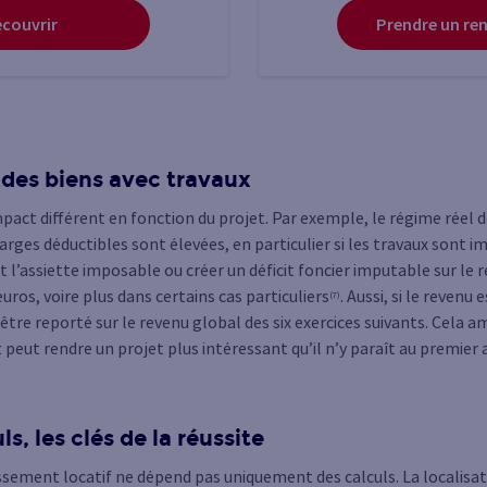
couvrir
Prendre un re
r des biens avec travaux
mpact différent en fonction du projet. Par exemple, le régime réel 
rges déductibles sont élevées, en particulier si les travaux sont im
l’assiette imposable ou créer un déficit foncier imputable sur le 
uros, voire plus dans certains cas particuliers
. Aussi, si le revenu 
(7)
ut être reporté sur le revenu global des six exercices suivants. Cel
 peut rendre un projet plus intéressant qu’il n’y paraît au premier
s, les clés de la réussite
issement locatif ne dépend pas uniquement des calculs. La localisa