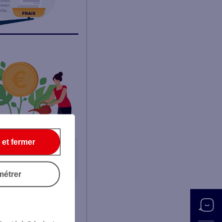
 et fermer
métrer
ar mois. Les charges
 sur ses revenus