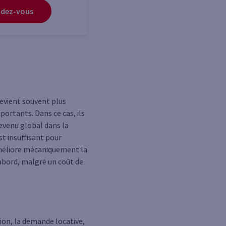
ndez-vous
devient souvent plus
portants. Dans ce cas, ils
revenu global dans la
est insuffisant pour
a améliore mécaniquement la
 abord, malgré un coût de
tion, la demande locative,