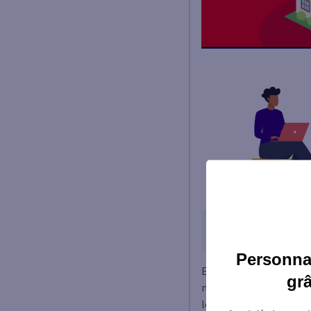
Personnal
Exemple : un appartemen
gr
non récupérables s’élèv
locatifs. On obtient :