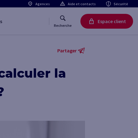
Agences
Aide et contacts
Sécurité
s
Espace client
Recherche
Partager
alculer la
?