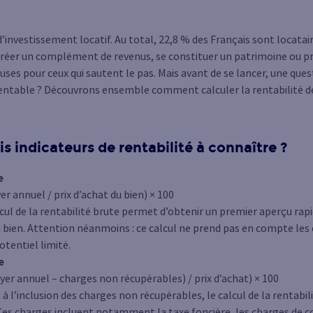
d’investissement locatif. Au total, 22,8 % des Français sont locata
 créer un complément de revenus, se constituer un patrimoine ou pré
es pour ceux qui sautent le pas. Mais avant de se lancer, une ques
rentable ? Découvrons ensemble comment calculer la rentabilité d
is indicateurs de rentabilité à connaître ?
e
er annuel / prix d’achat du bien) × 100
alcul de la rentabilité brute permet d’obtenir un premier aperçu rapi
 bien. Attention néanmoins : ce calcul ne prend pas en compte les ch
tentiel limité.
e
yer annuel – charges non récupérables) / prix d’achat) × 100
e à l’inclusion des charges non récupérables, le calcul de la rentabi
 Ces charges incluent notamment la taxe foncière, les charges de c