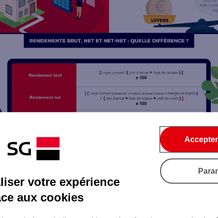
Accepter
Para
iser votre expérience
t acheté 200 000 euros, loué 8 400 euros par an, soit 700 euros p
âce aux cookies
ent à 1 500 euros par an et l’investisseur paie 1 000 euros d’impôts