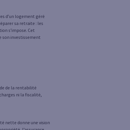
ires d’un logement géré
parer sa retraite : les
tion s’impose. Cet
e son investissement
de de la rentabilité
arges ni la fiscalité,
lité nette donne une vision
opropriété, l’assurance