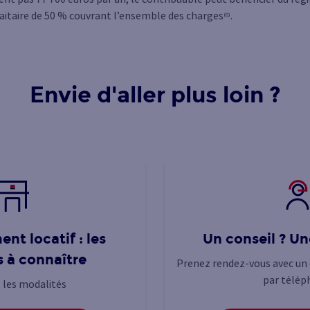
itaire de 50 % couvrant l’ensemble des charges
.
(6)
Envie d'aller plus loin ?
nt locatif : les
Un conseil ? Un
 à connaître
Prenez rendez-vous avec un 
par télép
 les modalités