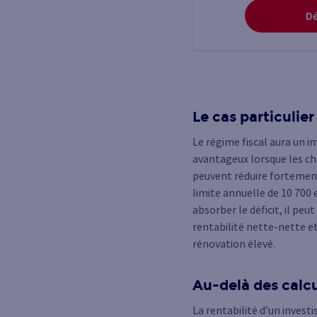
Dé
Le cas particulie
Le régime fiscal aura un i
avantageux lorsque les cha
peuvent réduire fortement 
limite annuelle de 10 700 e
absorber le déficit, il pe
rentabilité nette-nette et
rénovation élevé.
Au-delà des calcul
La rentabilité d’un invest