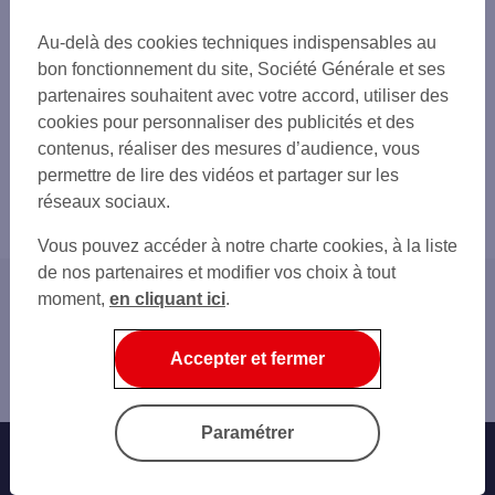
Au-delà des cookies techniques indispensables au
bon fonctionnement du site, Société Générale et ses
partenaires souhaitent avec votre accord, utiliser des
cookies pour personnaliser des publicités et des
contenus, réaliser des mesures d’audience, vous
permettre de lire des vidéos et partager sur les
réseaux sociaux.
Vous pouvez accéder à notre charte cookies, à la liste
de nos partenaires et modifier vos choix à tout
moment,
en cliquant ici
.
Accueil
Jeunes
Accepter et fermer
Entrer dans la vie professionnelle : Gérer ses finances
avec les solutions SG
Paramétrer
Offres Bancaires