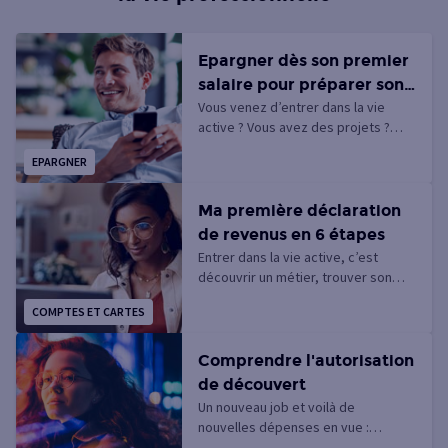
Epargner dès son premier
salaire pour préparer son
Vous venez d’entrer dans la vie
avenir
active ? Vous avez des projets ?
Alors, dès vos premiers salaires,
EPARGNER
adoptez les bonnes habitudes
d’épargne pour financer vos rêves
et pour commencer à vous
Ma première déclaration
constituer un patrimoine.
de revenus en 6 étapes
Entrer dans la vie active, c’est
découvrir un métier, trouver son
propre logement… mais aussi
COMPTES ET CARTES
déclarer ses revenus ! Pas de
panique, ce n’est pas si compliqué !
Découvrez notre guide simplifié en
Comprendre l'autorisation
6 étapes seulement pour remplir
de découvert
votre première déclaration de
Un nouveau job et voilà de
revenus en toute sérénité
nouvelles dépenses en vue :
déménagement, frais liés à la