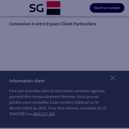
Ouvrir un compte
Connexion à votre Espace Client Particuliers
Information client
Face aux incendies dans le Sud-Ouest, certaines agences
peuvent être temporairement fermées. Vous pouvez
joindre votre conseiller à son numéro habituel ou le
Service Client au 3933. Pour tout sinistre, contactez ALLO
SINISTRES au
0969 327 326