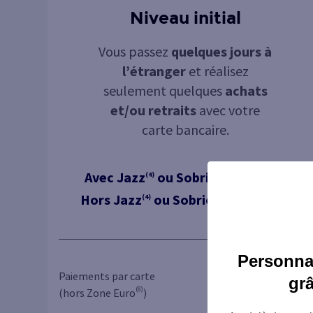
Niveau initial
Vous passez
quelques jours à
l’étranger
et réalisez
seulement quelques
achats
et/ou retraits
avec votre
carte bancaire.
Avec Jazz
ou Sobrio
:
5 €
(4)
(5)
/ mois
Hors Jazz
ou Sobrio
:
11 €
(4)
(5)
/ mois
Personnal
Paiements par carte
Jusqu’à
gr
(8)
(7)
(hors Zone Euro
)
6 paiements
/ mois