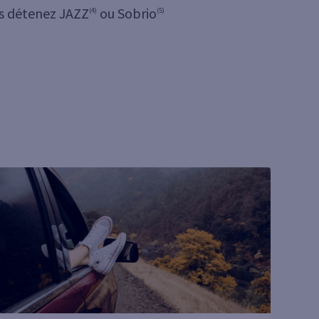
ous détenez JAZZ
ou Sobrio
(4)
(5)