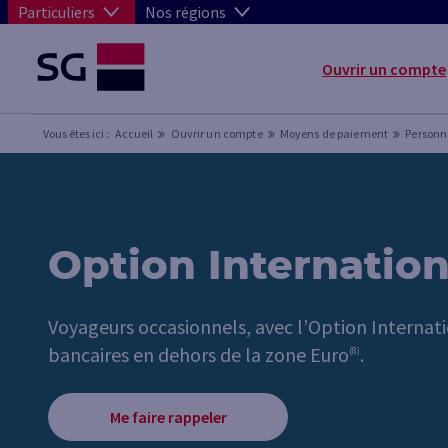
Particuliers
Nos régions
Ouvrir un compte
Vous êtes ici :
Accueil
Ouvrir un compte
Moyens de paiement
Personn
Option Internation
Voyageurs occasionnels, avec l’Option Internat
bancaires en dehors de la zone Euro
.
(8)
Me faire rappeler