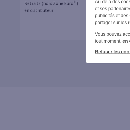
Au-delà des cook
(8)
Retraits (hors Zone Euro
)
Jusqu’à
et ses partenaire
(7)
en distributeur
2 retraits
/ mois
publicités et des
partager sur les 
Vous pouvez accéd
tout moment,
en 
Refuser les coo