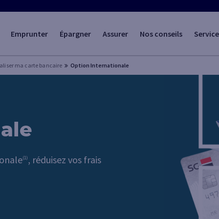
Emprunter
Épargner
Assurer
Nos conseils
Service
aliser ma carte bancaire
Option Internationale
ale
ionale
, réduisez vos frais
(1)