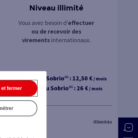
Niveau illimité
Vous avez besoin d’
effectuer
ou de recevoir des
virements
internationaux.
Avec Jazz
ou Sobrio
:
12,50 €
(4)
(5)
/ mois
Hors Jazz
ou Sobrio
:
26 €
(4)
(5)
/ mois
 et fermer
métrer
Paiements par carte
Illimités
(8)
(hors Zone Euro
)