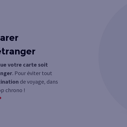
arer
étranger
ue votre carte soit
anger
. Pour éviter tout
tination
de voyage, dans
op chrono !