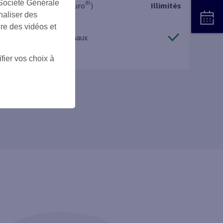
 Société Générale
(8)
Retraits (hors Zone Euro
)
Illimités
naliser des
en distributeur
ire des vidéos et
Virements internationaux
fier vos choix à