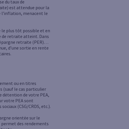
se du taux de
aite) est attendue pour la
 l’inflation, menacent le
 le plus tôt possible et en
de retraite atteint. Dans
 d’épargne retraite (PER)…
nue, d’une sortie en rente
aires.
sement ou en titres
(sauf le cas particulier
de détention de votre PEA,
sur votre PEA sont
 sociaux (CSG/CRDS, etc.).
argne orientée sur le
es, permet des rendements