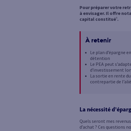
Pour préparer votre retr
à envisager. Il offre no
capital constitué
1
.
À retenir
Le plan d’épargne en
détention
Le PEA peut s’adapte
d’investissement lo
La sortie en rente d
contrepartie de l’ali
La nécessité d’éparg
Quels seront mes revenus 
d’achat ? Ces questions no