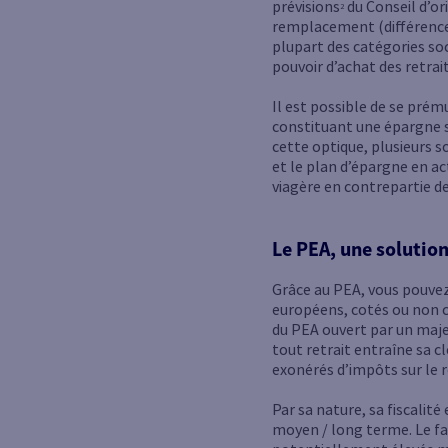
prévisions
du Conseil d’or
2
remplacement (différence e
plupart des catégories soc
pouvoir d’achat des retrai
Il est possible de se prém
constituant une épargne s
cette optique, plusieurs s
et le plan d’épargne en ac
viagère en contrepartie de
Le PEA, une solutio
Grâce au PEA, vous pouvez 
européens, cotés ou non co
du PEA ouvert par un maje
tout retrait entraîne sa cl
exonérés d’impôts sur le 
Par sa nature, sa fiscalit
moyen / long terme. Le fai