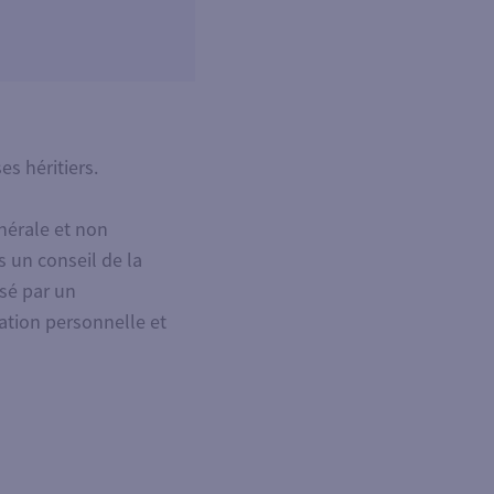
es héritiers.
nérale et non
s un conseil de la
nsé par un
ation personnelle et