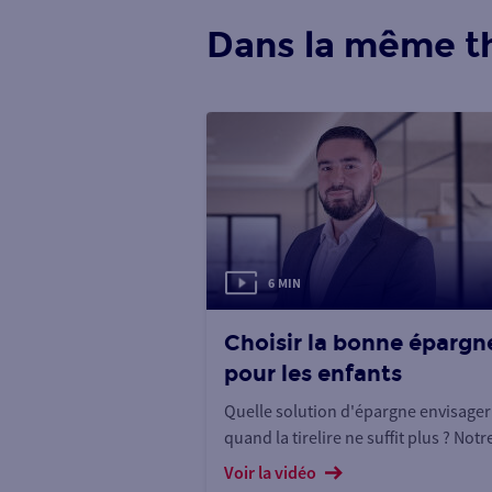
Dans la même t
6 MIN
Choisir la bonne épargn
pour les enfants
Quelle solution d'épargne envisager
quand la tirelire ne suffit plus ? Notr
expert vous donne quelques pistes.
Voir la vidéo