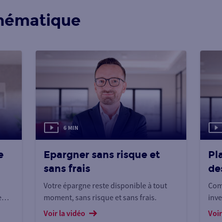
hématique
6 MIN
e
Epargner sans risque et
Pl
sans frais
de
Votre épargne reste disponible à tout
Comm
e
moment, sans risque et sans frais.
inve
pla
Voir la vidéo
Voir