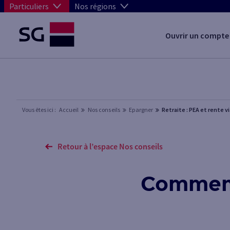
Particuliers
Nos régions
Ouvrir un compte
Vous êtes ici :
Accueil
Nos conseils
Epargner
Retraite : PEA et rente v
Retour à l’espace Nos conseils
Comment 