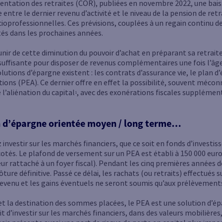
ientation des retraites (COR), publiées en novembre 2022, une bais
ntre le dernier revenu d’activité et le niveau de la pension de retr
ioprofessionnelles. Ces prévisions, couplées à un regain continu de
tés dans les prochaines années.
unir de cette diminution du pouvoir d’achat en préparant sa retraite
uffisante pour disposer de revenus complémentaires une fois l’âge 
olutions d’épargne existent : les contrats d’assurance vie, le plan
tions (PEA). Ce dernier offre en effet la possibilité, souvent mécon
 l’aliénation du capital
, avec des exonérations fiscales supplément
1
n d’épargne orientée moyen / long terme…
investir sur les marchés financiers, que ce soit en fonds d’investis
tés. Le plafond de versement sur un PEA est établi à 150 000 euros 
ur rattaché à un foyer fiscal). Pendant les cinq premières années 
ôture définitive. Passé ce délai, les rachats (ou retraits) effectués 
revenu et les gains éventuels ne seront soumis qu’aux prélèvements
é et la destination des sommes placées, le PEA est une solution d’ép
t d’investir sur les marchés financiers, dans des valeurs mobilièr