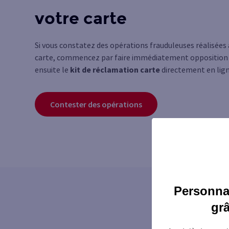
votre carte
Si vous constatez des opérations frauduleuses réalisées
carte, commencez par faire immédiatement opposition
ensuite le
kit de réclamation carte
directement en lign
Contester des opérations
Personnal
gr