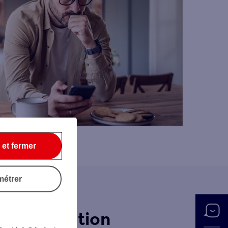
 et fermer
métrer
augmentation