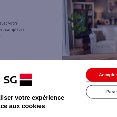
 avec votre
 et complétez
e.
Accepter
Para
iser votre expérience
âce aux cookies
Demandez l'