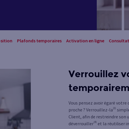
sition
Plafonds temporaires
Activation en ligne
Consultat
Verrouillez v
temporairem
Vous pensez avoir égaré votre
(3)
proche ? Verrouillez-la
simple
Client, afin de restreindre son 
(4)
déverrouiller
et la réutiliser