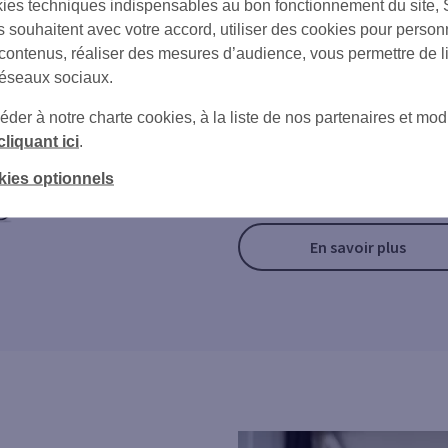
ies techniques indispensables au bon fonctionnement du site,
ponctuelle d
s souhaitent avec votre accord, utiliser des cookies pour person
 contenus, réaliser des mesures d’audience, vous permettre de l
carte
réseaux sociaux.
er à notre charte cookies, à la liste de nos partenaires et modi
Une dépense exceptionnelle à v
cliquant ici
.
Demandez l'augmentation de 
temporairement en quelques cli
kies optionnels
En savoir plus