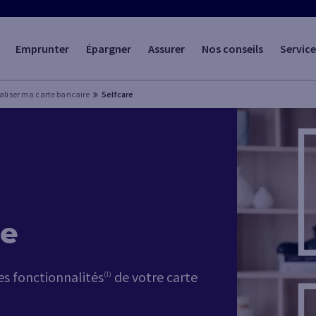
Emprunter
Épargner
Assurer
Nos conseils
Service
aliser ma carte bancaire
Selfcare
ie
es fonctionnalités
de votre carte
(1)