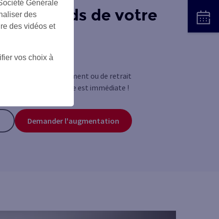
 Société Générale
es plafonds de votre
naliser des
ire des vidéos et
fier vos choix à
enir ?
(6)
vos plafonds
de paiement ou de retrait
cs. La prise en compte est immédiate !
Demander l'augmentation