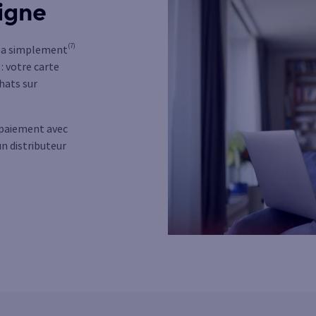
ligne
(7)
-la simplement
: votre carte
hats sur
r paiement avec
n distributeur