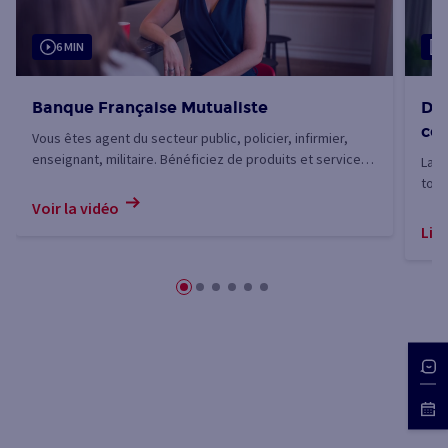
6 MIN
Banque Française Mutualiste
Dés
com
Vous êtes agent du secteur public, policier, infirmier,
enseignant, militaire. Bénéficiez de produits et services
La d
dédiés qui répondent à vos besoins.
tout
conj
Voir la vidéo
s'ag
Lire
répa
comp