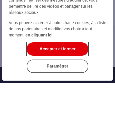
contenus, réaliser des mesures d’audience, vous
permettre de lire des vidéos et partager sur les
réseaux sociaux.
Vous pouvez accéder à notre charte cookies, à la liste
de nos partenaires et modifier vos choix à tout
moment,
en cliquant ici
.
Accueil
Nos conseils
Accepter et fermer
comptes et cartes
Jeunes Voyages Argent
Paramétrer
Offres Bancaires
Notre offre parrainage
Nos cartes bancaires
Épargne et placements
Nos assurances vie
Personnaliser sa carte bancaire