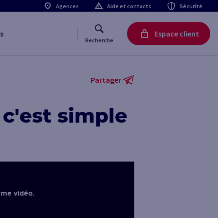
Agences
Aide et contacts
Sécurité
s
Espace client
Recherche
Partager
 c'est simple
rme vidéo.