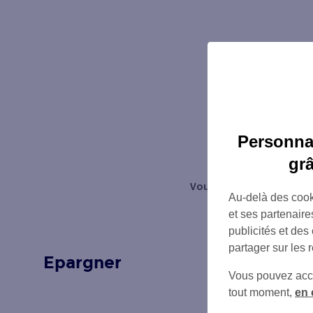
Personnal
gr
Vous avez aimé cet articl
Au-delà des cook
et ses partenaire
publicités et des
partager sur les 
Epargner
Vous pouvez accéd
tout moment,
en 