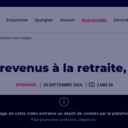
Emprunter
Épargner
Assurer
Nos conseils
Service
retraite c'est simple
revenus à la retraite,
EPARGNER
30 SEPTEMBRE 2024
2 MIN 20
nage de cette vidéo entraine un dépôt de cookies par la platefo
Pour poursuivre sa lecture, cliquez ici :