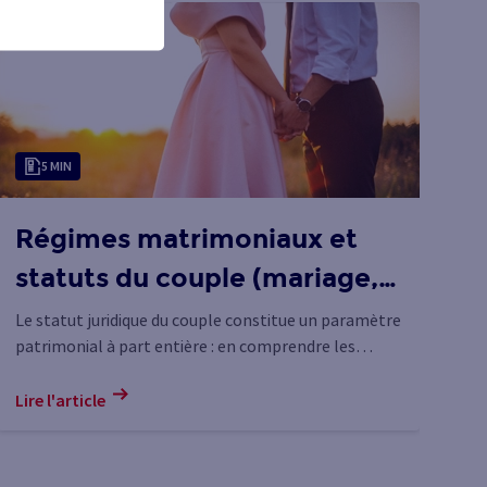
5 MIN
Régimes matrimoniaux et
R
statuts du couple (mariage,
q
PACS, concubinage) : règles
d
Le statut juridique du couple constitue un paramètre
Fi
patrimonial à part entière : en comprendre les
él
d’administration et de
règles peut permettre d’anticiper certains choix.
ré
partage des biens
Lire l'article
Lir