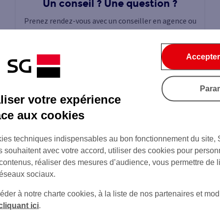
Un conseil ? Une question ?
Prenez rendez-vous avec un conseiller en agence ou
par téléphone.
Accepter
Prendre un rendez-vous
Para
iser votre expérience
âce aux cookies
e ?
Partager
ies techniques indispensables au bon fonctionnement du site,
s souhaitent avec votre accord, utiliser des cookies pour person
 contenus, réaliser des mesures d’audience, vous permettre de l
réseaux sociaux.
er à notre charte cookies, à la liste de nos partenaires et modi
cliquant ici
.