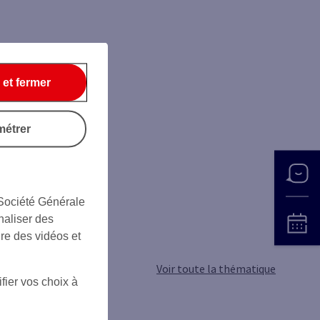
 et fermer
métrer
 Société Générale
naliser des
ire des vidéos et
Voir toute la thématique
fier vos choix à