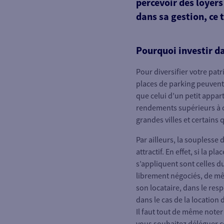
percevoir des loyers
dans sa gestion, ce 
Pourquoi investir da
Pour diversifier votre patr
places de parking peuvent 
que celui d’un petit appart
rendements supérieurs à c
grandes villes et certains 
Par ailleurs, la souplesse 
attractif. En effet, si la p
s’appliquent sont celles d
librement négociés, de mêm
son locataire, dans le res
dans le cas de la location
Il faut tout de même noter
vous souhaitez déléguer ce