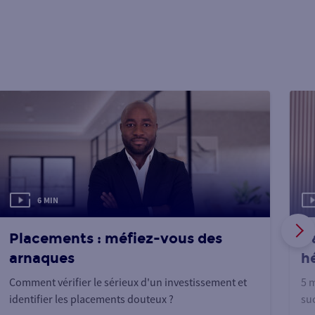
6 MIN
Placements : méfiez-vous des
Ga
arnaques
h
Comment vérifier le sérieux d'un investissement et
5 m
identifier les placements douteux ?
suc