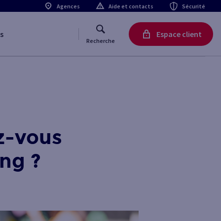
Agences
Aide et contacts
Sécurité
s
Espace client
Recherche
ez-vous
ng ?