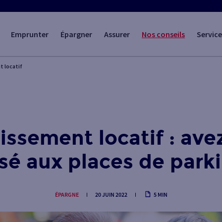
Emprunter
Épargner
Assurer
Nos conseils
Service
t locatif
issement locatif : av
sé aux places de parki
ÉPARGNE
20 JUIN 2022
5 MIN