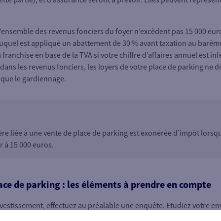
 si l’ensemble des revenus fonciers du foyer n’excèdent pas 15 000 eu
uquel est appliqué un abattement de 30 % avant taxation au barème
franchise en base de la TVA si votre chiffre d’affaires annuel est in
dans les revenus fonciers, les loyers de votre place de parking ne
 que le gardiennage.
re liée à une vente de place de parking est exonérée d’impôt lorsq
r à 15 000 euros.
ace de parking : les éléments à prendre en compte
nvestissement, effectuez au préalable une enquête. Etudiez votre en
érifiez si des programmes neufs ou encore des projets de parking p