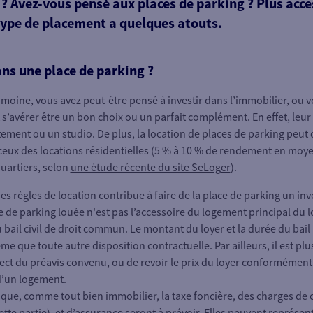
 ? Avez-vous pensé aux places de parking ? Plus acce
type de placement a quelques atouts.
ns une place de parking ?
imoine, vous avez peut-être pensé à investir dans l’immobilier, ou vo
s’avérer être un bon choix ou un parfait complément. En effet, leur 
ement ou un studio. De plus, la location de places de parking peut of
eux des locations résidentielles (5 % à 10 % de rendement en moy
quartiers, selon
une étude récente du site SeLoger
).
des règles de location contribue à faire de la place de parking un in
lace de parking louée n'est pas l’accessoire du logement principal du l
u bail civil de droit commun. Le montant du loyer et la durée du bai
e que toute autre disposition contractuelle. Par ailleurs, il est plu
pect du préavis convenu, ou de revoir le prix du loyer conformément
 d’un logement.
 que, comme tout bien immobilier, la taxe foncière, des charges de c
tte partie), et d’assurance seront à prévoir. Elles peuvent représen