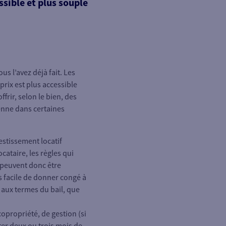
ssible et plus souple
us l’avez déjà fait. Les
prix est plus accessible
frir, selon le bien, des
enne dans certaines
vestissement locatif
ocataire, les règles qui
l peuvent donc être
s facile de donner congé à
 aux termes du bail, que
opropriété, de gestion (si
ter deux ou trois mois de