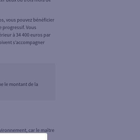
ros, vous pouvez bénéficier
 progressif. Vous
férieur à 34 400 euros par
 doivent s’accompagner
ue le montant de la
vironnement, car le maître
ublics sont en cours.