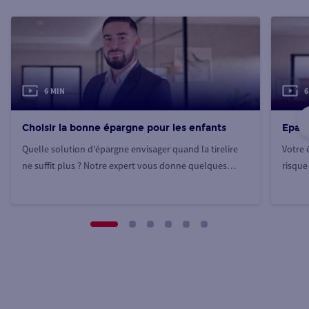
6 MIN
6
Choisir la bonne épargne pour les enfants
Eparg
Quelle solution d'épargne envisager quand la tirelire
Votre 
ne suffit plus ? Notre expert vous donne quelques
risque 
pistes.