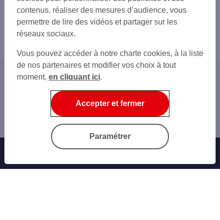
contenus, réaliser des mesures d’audience, vous
permettre de lire des vidéos et partager sur les
réseaux sociaux.
Vous pouvez accéder à notre charte cookies, à la liste
de nos partenaires et modifier vos choix à tout
moment,
en cliquant ici
.
Accueil
Nos conseils
Accepter et fermer
Epargner
ARTICLE - ordre de bourse
Paramétrer
Offres Bancaires
Notre offre parrainage
Nos cartes bancaires
Épargne et placements
Nos assurances vie
Personnaliser sa carte bancaire