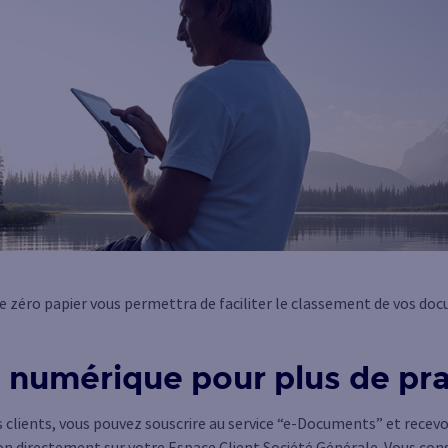
, le zéro papier vous permettra de faciliter le classement de vos 
é numérique pour plus de pra
clients, vous pouvez souscrire au service “e-Documents” et recevoi
on directement sur votre Espace Client Société Générale. Vous cons