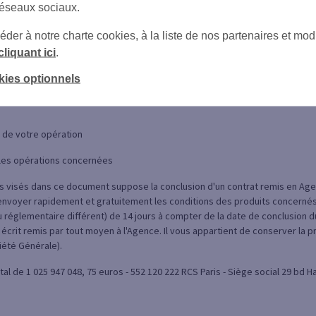
réseaux sociaux.
eiller
(3)
er à notre charte cookies, à la liste de nos partenaires et modi
cliquant ici
.
kies optionnels
é de votre opération
n les opérations concernées
ts visés dans ce document suppose la conclusion d'un contrat remis en Agen
nvoyer rapidement et gratuitement les conditions des produits concernés e
ou réglementaire différent) de 14 jours à compter de la date de conclusion 
e écrit remis par tout moyen à l'Agence. Il vous appartient de conserver la p
iété Générale).
tal de 1 025 947 048, 75 euros - 552 120 222 RCS Paris - Siège social 29 bd 