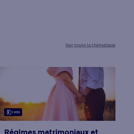
Voir toute la thématique
5 MIN
Régimes matrimoniaux et
R