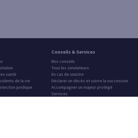
Conseils & Services
to
Nos conseils
itation
Tous les simulateurs
es santé
En cas de sinistre
cidents de la vie
Déclarer un décès et suivre la succession
otection juridique
Accompagner un majeur protégé
Services