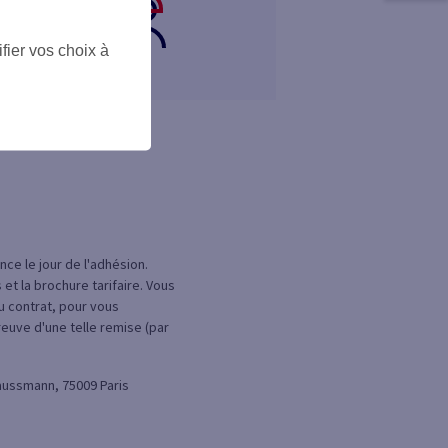
fier vos choix à
ce le jour de l'adhésion.
t la brochure tarifaire. Vous
du contrat, pour vous
reuve d'une telle remise (par
Haussmann, 75009 Paris