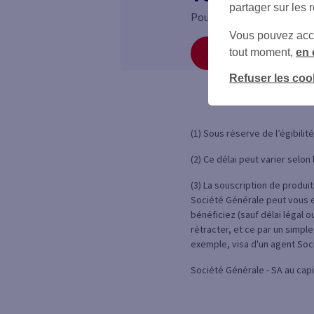
partager sur les 
Pour contacter votre Cons
Vous pouvez accéd
tout moment,
en 
Cliquez ici
Refuser les coo
(1) Sous réserve de l’égibilit
(2) Ce délai peut varier selo
(3) La souscription de produi
Société Générale peut vous e
bénéficiez (sauf délai légal 
rétracter, et ce par un simpl
exemple, visa d'un agent Soc
Société Générale - SA au capi