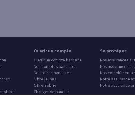
Ouvrir un compte
Se protéger
tion
Ouvrir un compte bancaire
Nos assurances au
so
Nos comptes bancaires
Nos assurances hab
Nos offres bancaires
Nos complémentair
 conso
Offre jeunes
Notre assurance ac
Offre Sobrio
Notre assurance pr
mmobilier
Changer de banque
e agence
Autres sites SG