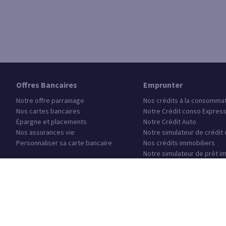
Offres Bancaires
Emprunter
Notre offre parrainage
Nos crédits à la consomma
Nos cartes bancaires
Notre Crédit conso Expres
Épargne et placements
Notre Crédit Auto
Nos assurances vie
Notre simulateur de crédit
Personnaliser sa carte bancaire
Nos crédits immobiliers
Notre simulateur de prêt i
Notre Prêt étudiant
Notre Prêt Jeune Actif
Questions fréquentes
Trouver un