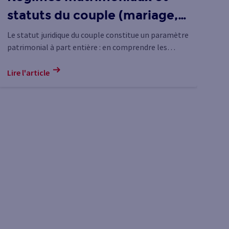
statuts du couple (mariage,
q
PACS, concubinage) : règles
d
Le statut juridique du couple constitue un paramètre
Fi
patrimonial à part entière : en comprendre les
él
d’administration et de
règles peut permettre d’anticiper certains choix.
ré
partage des biens
Lire l'article
Lir