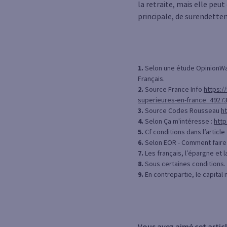
la retraite, mais elle peu
principale, de surendettem
1.
Selon une étude OpinionWa
Français.
2.
Source France Info
https:/
superieures-en-france_49273
3.
Source Codes Rousseau
h
4.
Selon Ça m'intéresse :
htt
5.
Cf conditions dans l’articl
6.
Selon EOR - Comment faire p
7.
Les français, l’épargne et l
8.
Sous certaines conditions.
9.
En contrepartie, le capital 
Vous avez aimé cet articl