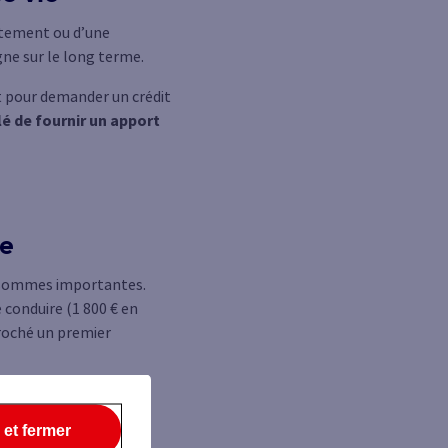
artement ou d’une
ne sur le long terme.
nt pour demander un crédit
lé de fournir un apport
ie
e sommes importantes.
e conduire (1 800 € en
écroché un premier
 assurance vie et y
ur eux.
 et fermer