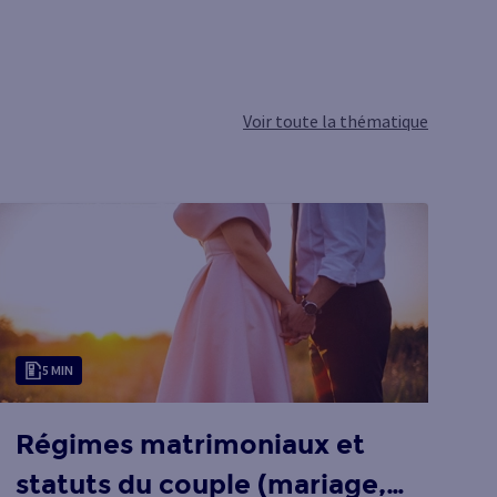
Voir toute la thématique
5 MIN
Régimes matrimoniaux et
R
statuts du couple (mariage,
q