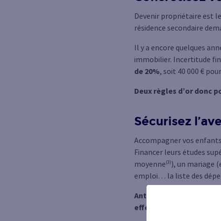
Devenir propriétaire est 
résidence secondaire dema
Il y a encore quelques ann
immobilier. Incertitude f
de 20%
, soit 40 000 € pou
Deux règles d’or donc pou
Sécurisez l’av
Accompagner vos enfants 
Financer leurs études sup
(3)
moyenne
), un mariage (
emploi… la liste des dépen
Anticiper est plus que j
effectuer régulièrement