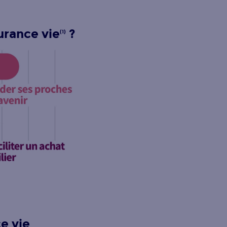
urance vie
?
(1)
e vie