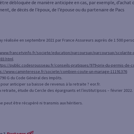
t être débloquée de manière anticipée en cas, par exemple, d’achat 
ent, de décès de l’époux, de l’épouse ou du partenaire de Pacs
y réalisée en septembre 2021 par France Assureurs auprès de 1 500 pers
/www.francetvinfo.fr/societe/education/parcoursup/parcoursup/scolarite-
83.html
.
ttps://public.codesrousseau.fr/conseils-pratiques/979-prix-du-permis-de-c
ps://www.caminteresse.fr/societe/combien-coute-un-mariage-11191376
e 790 G du Code Général des Impôts.
our anticiper sa baisse de revenus à la retraite ? eor.fr.
a retraite, étude du Cercle des épargnants et l’institut Ipsos – février 2022.
ne peut être récupéré ni transmis aux héritiers.
e ?
Partager