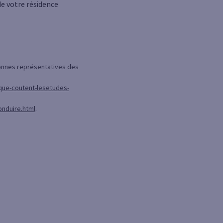
de votre résidence
onnes représentatives des
que-coutent-lesetudes-
onduire.html
.