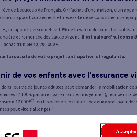
le rêve de beaucoup de Français. Or l’achat d’une maison, d’un app
nde un apport conséquent et nécessite de se constituer une éparg
ées, un apport personnel de 10% de la valeur du bien était suffisa
inancière et remontée des taux obligent,
il est aujourd’hui conseil
r l’achat d’un bien à 200 000 €.
r la réussite de votre projet : anticipation et régularité.
enir de vos enfants avec l’assurance v
dans leur vie de jeunes adultes peut demander la mobilisation d
(2)
érieures (7 100 € par an et par enfant en moyenne
), leur permis d
(4)
environ 12 000€
) ou les aider à s’installer chez eux après avoir d
ses peut vite s’allonger !
amais le maître-mot pour les parents. Souscrire au plus tôt une
 des versements est alors un gage de sérénité pour vous et po
Accepter