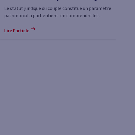
PACS, concubinage) : règles
d
Le statut juridique du couple constitue un paramètre
Fi
patrimonial à part entière : en comprendre les
él
d’administration et de
règles peut permettre d’anticiper certains choix.
ré
partage des biens
Lire l'article
Lir