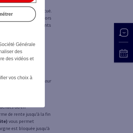
us ouvrez, pensez à
gérer le capital constitué.
métrer
ous leur garantissez alors
i aider vos petits-enfants
aire peut vous apporter
 Société Générale
naliser des
ire des vidéos et
(6)
de leurs revenus
.
fier vos choix à
s se déclarent inquiets pour
e budget, une épargne
rachats ou en
e de rente jusqu’à la fin
ite)
vous permet
argne est bloquée jusqu’à