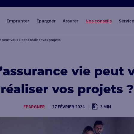
Emprunter
Épargner
Assurer
Nos conseils
Service
peut vous aider à réaliser vos projets
assurance vie peut v
réaliser vos projets ?
EPARGNER
27 FÉVRIER 2024
3 MIN