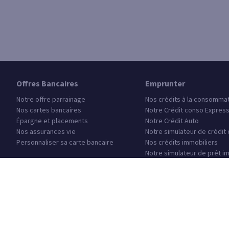
Offres Bancaires
Emprunter
Notre offre parrainage
Nos crédits à la consomma
Nos cartes bancaires
Notre Crédit conso Expres
Épargne et placements
Notre Crédit Auto
Nos assurances vie
Notre simulateur de crédit
Personnaliser sa carte bancaire
Nos crédits immobiliers
Notre simulateur de prêt i
Notre Prêt étudiant
Notre Prêt Jeune Actif
Questions fréquentes
Trouver un