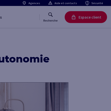
Agences
Aide et contacts
Sécurité
s
Espace client
Recherche
autonomie