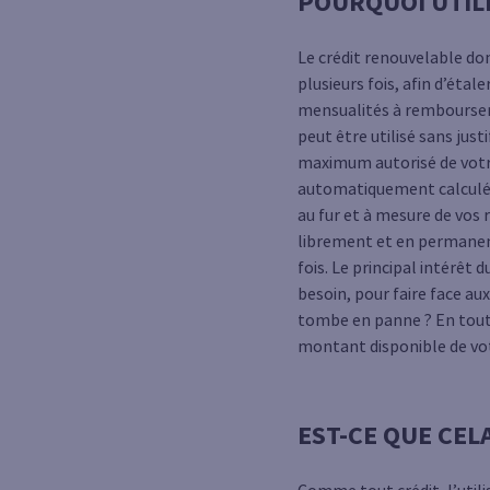
POURQUOI UTILI
Le crédit renouvelable do
plusieurs fois, afin d’éta
mensualités à rembourser, 
peut être utilisé sans jus
maximum autorisé de votre
automatiquement calculées 
au fur et à mesure de vos
librement et en permanenc
fois. Le principal intérêt 
besoin, pour faire face a
tombe en panne ? En toute 
montant disponible de vot
EST-CE QUE CEL
Comme tout crédit, l’utili