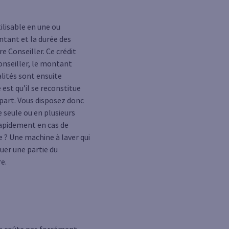
ilisable en une ou
ontant et la durée des
e Conseiller. Ce crédit
Conseiller, le montant
lités sont ensuite
est qu’il se reconstitue
part. Vous disposez donc
 seule ou en plusieurs
 rapidement en cas de
 ? Une machine à laver qui
uer une partie du
e.
 ne coûte pas forcément