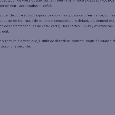
cceptation de votre dossier par le prêteur Franfinance SA 719 807 406 RCS 
pter de votre acceptation du crédit.
t résulter de votre accord exprès. Le choix n’est possible qu’en France, sur l
sposant de terminaux de paiement compatibles. À défaut, le paiement est 
on des caractéristiques de votre carte). Hors cartes CB V Pay et American E
rédit.
de signature électronique, il suffit de détenir un contrat Banque à Distance
 téléphone sécurité.