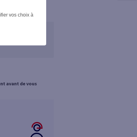
ppli ou votre espace
fier vos choix à
 et sans vous déplacer
ent avant de vous