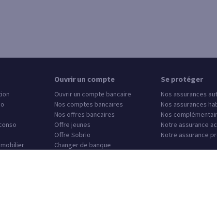
Ouvrir un compte
Se protéger
tion
Ouvrir un compte bancaire
Nos assurances au
so
Nos comptes bancaires
Nos assurances hab
Nos offres bancaires
Nos complémentair
 conso
Offre jeunes
Notre assurance ac
Offre Sobrio
Notre assurance pr
mmobilier
Changer de banque
e agence
Autres sites SG