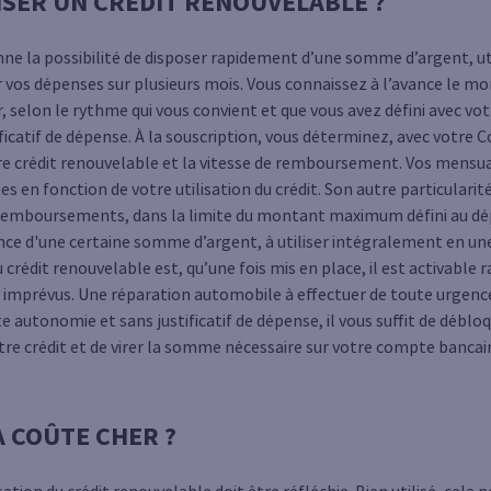
SER UN CRÉDIT RENOUVELABLE ?
nne la possibilité de disposer rapidement d’une somme d’argent, ut
ler vos dépenses sur plusieurs mois. Vous connaissez à l’avance le m
selon le rythme qui vous convient et que vous avez défini avec votr
tificatif de dépense. À la souscription, vous déterminez, avec votre 
 crédit renouvelable et la vitesse de remboursement. Vos mensua
en fonction de votre utilisation du crédit. Son autre particularité 
 remboursements, dans la limite du montant maximum défini au dé
e d'une certaine somme d’argent, à utiliser intégralement en une
du crédit renouvelable est, qu’une fois mis en place, il est activable
ux imprévus. Une réparation automobile à effectuer de toute urgence
autonomie et sans justificatif de dépense, il vous suffit de débloq
re crédit et de virer la somme nécessaire sur votre compte bancair
A COÛTE CHER ?
sation du crédit renouvelable doit être réfléchie. Bien utilisé, cela