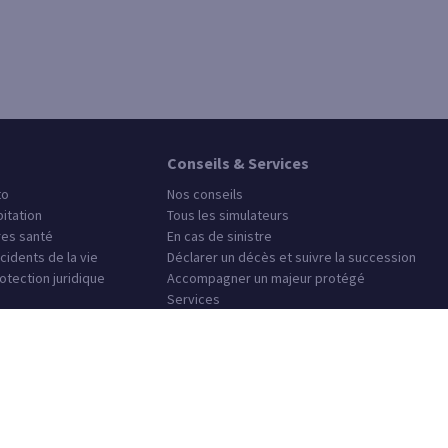
Conseils & Services
to
Nos conseils
itation
Tous les simulateurs
es santé
En cas de sinistre
cidents de la vie
Déclarer un décès et suivre la succession
otection juridique
Accompagner un majeur protégé
Services