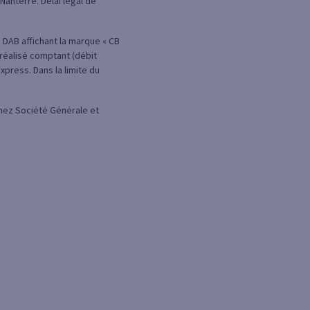
Nanterre. Délai légal de
es DAB affichant la marque « CB
réalisé comptant (débit
xpress. Dans la limite du
 chez Société Générale et