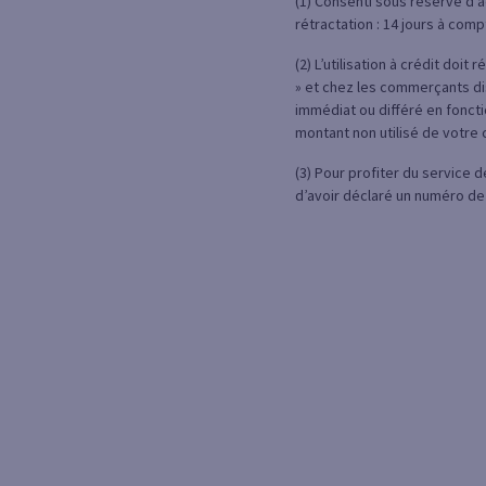
(1) Consenti sous réserve d'a
rétractation : 14 jours à com
(2) L’utilisation à crédit doi
» et chez les commerçants di
immédiat ou différé en foncti
montant non utilisé de votre c
(3) Pour profiter du service 
d’avoir déclaré un numéro de