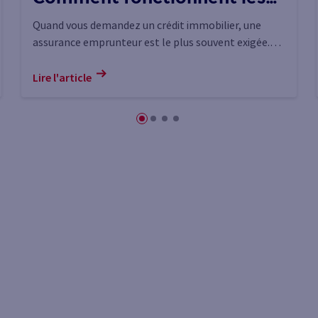
garanties Décès et PTIA ?
Quand vous demandez un crédit immobilier, une
assurance emprunteur est le plus souvent exigée.
Elle protège vos proches si vous décédez ou perdez
totalement votre autonomie. Cet article explique
Lire l'article
simplement comment fonctionnent ces garanties
pour sécuriser votre projet.