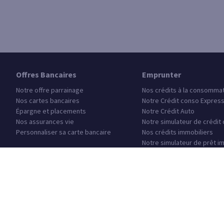
Offres Bancaires
Emprunter
Notre offre parrainage
Nos crédits à la consomma
Nos cartes bancaires
Notre Crédit conso Expres
Épargne et placements
Notre Crédit Auto
Nos assurances vie
Notre simulateur de crédit
Personnaliser sa carte bancaire
Nos crédits immobiliers
Notre simulateur de prêt i
Notre Prêt étudiant
Notre Prêt Jeune Actif
Questions fréquentes
Trouver un