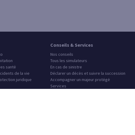
Conseils & Services
to
Nos conseils
itation
Tous les simulateurs
es santé
En cas de sinistre
cidents de la vie
Déclarer un décès et suivre la succession
otection juridique
Accompagner un majeur protégé
Services