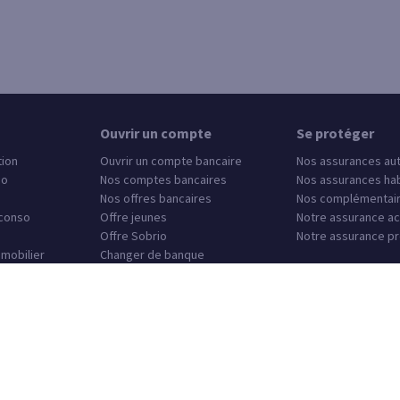
Ouvrir un compte
Se protéger
tion
Ouvrir un compte bancaire
Nos assurances au
so
Nos comptes bancaires
Nos assurances hab
Nos offres bancaires
Nos complémentair
 conso
Offre jeunes
Notre assurance ac
Offre Sobrio
Notre assurance pr
mmobilier
Changer de banque
e agence
Autres sites SG