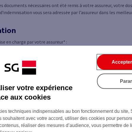
es documents nécessaires ont été remis à votre assureur, votre doss
’indemnisation vous sera adressée par l’assureur dans les meilleur
ation
ise en charge par votre assureur* :
r : vous serez remboursé des mensualités de votre prêt dans la li
ssuré.
Accepter
 dans le certificat d’adhésion et la notice d’information remis lors de l‘adh
Para
iser votre expérience
âce aux cookies
ies techniques indispensables au bon fonctionnement du site,
s souhaitent avec votre accord, utiliser des cookies pour person
 contenus, réaliser des mesures d’audience, vous permettre de l
Les démarches à réaliser