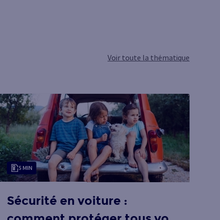
Voir toute la thématique
5 MIN
Sécurité en voiture :
S
comment protéger tous vos
r