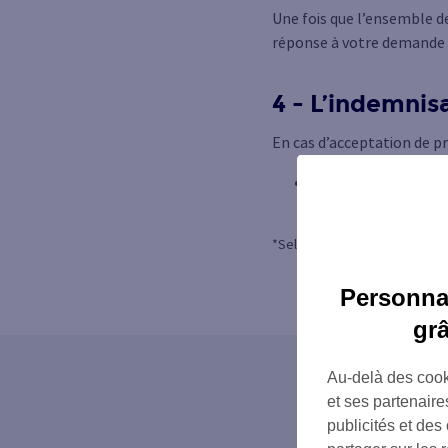
Une fois que l’ensemble d
réponse à votre demande d
4 - L’indemnis
En cas d’acceptation de pr
Assurance-emprunteu
laquelle vous êtes a
*Selon les conditions définies
Personnal
gr
Au-delà des cook
et ses partenaire
publicités et des