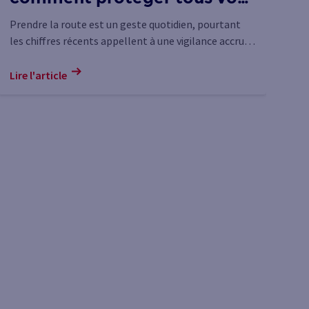
passagers ?
l
Prendre la route est un geste quotidien, pourtant
La
les chiffres récents appellent à une vigilance accrue.
qu
c
La sécurité de vos passagers ne doit en effet jamais
vi
être une option.
te
Lire l'article
Lir
ea
la