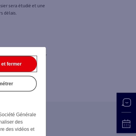
ier sera étudié et une
s délais.
mité de la quotité pour
 et fermer
ésion.
métrer
 Société Générale
naliser des
ire des vidéos et