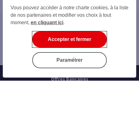
Vous pouvez accéder à notre charte cookies, à la liste
de nos partenaires et modifier vos choix à tout
moment,
en cliquant ici
.
Accueil
Nos conseils
Accepter et fermer
Agir ensemble
Pourquoi et comment installer des panneaux solaires
et photovoltaïques ?
Paramétrer
Offres Bancaires
Notre offre parrainage
Nos cartes bancaires
Épargne et placements
Nos assurances vie
Personnaliser sa carte bancaire
Emprunter