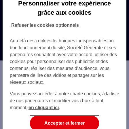
Personnaliser votre expérience
Questions fréquentes
grâce aux cookies
Trouver une agence
Refuser les cookies optionnels
Autres sites SG
Au-delà des cookies techniques indispensables au
bon fonctionnement du site, Société Générale et ses
partenaires souhaitent avec votre accord, utiliser des
cookies pour personnaliser des publicités et des
contenus, réaliser des mesures d’audience, vous
permettre de lire des vidéos et partager sur les
réseaux sociaux.
Sécurité
Gestion des Cookies
Vous pouvez accéder à notre charte cookies, à la liste
Données personnelles
de nos partenaires et modifier vos choix à tout
Documentation et Tarifs
moment,
en cliquant ici
.
Résilier une prestation
Contestation et réclamation
Accepter et fermer