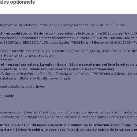
kies optionnels
Anonyme à Directoire et Conseil de surveillance au capital social de 825 100 euros.
l’AMF en qualité de société de gestion de portefeuille le 16 décembre 2011 sous le n° GP 11 
ansactions sur immeubles et fonds de commerce » numéro CPI 7501 2016 000 007 568, délivré
, 75009 Paris. SIÈGE SOCIAL 36 rue de Naples, 75008 Paris – Téléphone : 01 44 21 70 00 – Fa
s d’assurance vie et de capitalisation commercialisés par Sogécap, selon les modalités 
 vie/capitalisation pour ce support).
e compte.
 non sur leur valeur. La valeur des unités de compte qui reflète la valeur d’a
 particulier de l’évolution des marchés immobiliers et financiers.
. Nanterre Siège Social : Tour D2 - 17 bis place des Reflets - 92919 Paris La Défense. Ces c
lation à l’ORIAS n° 07 022 493 (
www.orias.fr
).
perte totale du capital investi
nt durable
a documentation réglementaire. Nous vous invitons à vous rapprocher de votre Conseiller p
il d'investisseur, à vos objectifs, vos connaissances et expériences financières et à votre
t de la situation du marché locatif immobilier, de la situation économique, de
tre inférieur à celui que vous avez investi, en cas de baisse de la valeur des 