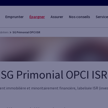
Emprunter
Épargner
Assurer
Nos conseils
Service
biliers
SG Primonial OPCI ISR
SG Primonial OPCI ISR
nt immobilière et minoritairement financière, labelisée ISR (in