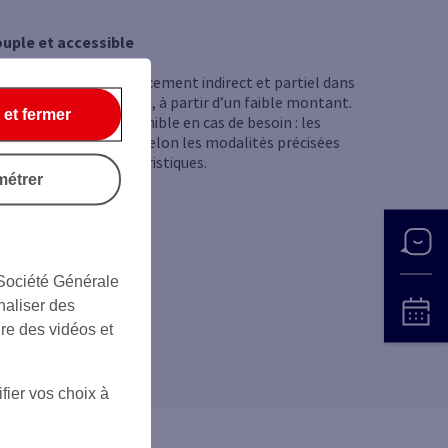
uple et accessible
us avez accès à un placement indirect et partiel dans
immobilier d’entreprise, à partir d’un faible montant.
 et fermer
tre épargne est disponible en cas de besoin : les
chats sont possibles selon les modalités précisées
ns la rubrique Caractéristiques.
métrer
 Société Générale
naliser des
ire des vidéos et
fier vos choix à