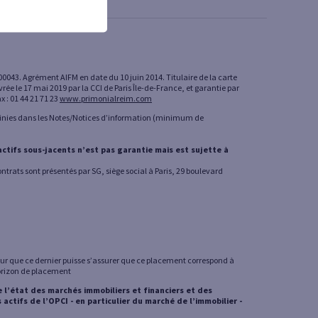
000043. Agrément AIFM en date du 10 juin 2014. Titulaire de la carte
e le 17 mai 2019 par la CCI de Paris Île-de-France, et garantie par
x : 01 44 21 71 23
www.primonialreim.com
définies dans les Notes/Notices d’information (minimum de
ctifs sous-jacents n’est pas garantie mais est sujette à
ontrats sont présentés par SG, siège social à Paris, 29 boulevard
our que ce dernier puisse s’assurer que ce placement correspond à
 horizon de placement
 l’état des marchés immobiliers et financiers et des
actifs de l’OPCI - en particulier du marché de l’immobilier -