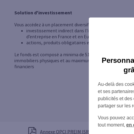
Solution d'investissement
Vous accédez à un placement diversifié entre :
investissement indirect dans l’immobilier
d’entreprise en France et en Europe,
actions, produits obligataires et liquidités.
Le fonds est composé a minima de 51 % d’actifs
Personnal
immobiliers physiques et au maximum de 49 % d’actifs
financiers
gr
Au-delà des cook
et ses partenaire
publicités et des
partager sur les 
Vous pouvez accéd
tout moment,
en 
Annexe OPCI PREIM ISR- DICI