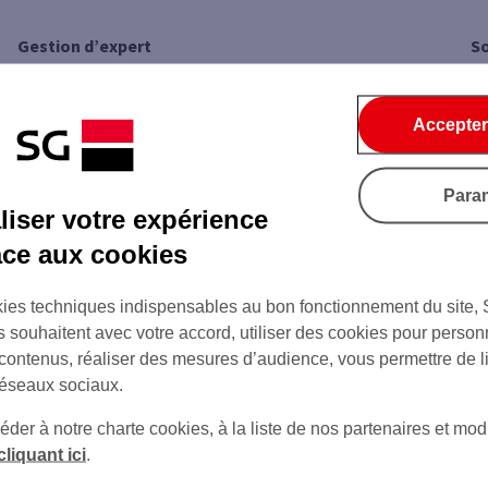
Gestion d’expert
So
La gestion est assurée par des experts d’Amundi
Vo
Immobilier moyennant des frais de gestion annuels :
l’
Accepter
vous évitez ainsi tous les soucis habituels de la gestion
Vo
locative des biens immobiliers.
ra
da
Para
iser votre expérience
âce aux cookies
ies techniques indispensables au bon fonctionnement du site,
s souhaitent avec votre accord, utiliser des cookies pour person
Contacter votre conseiller
Prendre rendez-vous
 contenus, réaliser des mesures d’audience, vous permettre de l
réseaux sociaux.
er à notre charte cookies, à la liste de nos partenaires et modi
cliquant ici
.