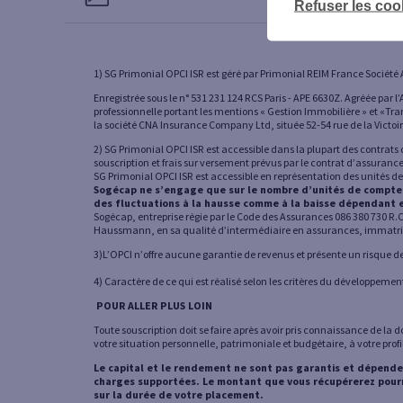
Refuser les coo
1) SG Primonial OPCI ISR est géré par Primonial REIM France Société 
Enregistrée sous le n° 531 231 124 RCS Paris - APE 6630Z. Agréée par 
professionnelle portant les mentions « Gestion Immobilière » et «Tr
la société CNA Insurance Company Ltd, située 52-54 rue de la Victoire
2) SG Primonial OPCI ISR est accessible dans la plupart des contrat
souscription et frais sur versement prévus par le contrat d’assurance
SG Primonial OPCI ISR est accessible en représentation des unités d
Sogécap ne s’engage que sur le nombre d’unités de compte et
des fluctuations à la hausse comme à la baisse dépendant en
Sogécap, entreprise régie par le Code des Assurances 086 380 730 R.C.S
Haussmann, en sa qualité d’intermédiaire en assurances, immatricu
3)L’OPCI n’offre aucune garantie de revenus et présente un risque de 
4) Caractère de ce qui est réalisé selon les critères du développeme
POUR ALLER PLUS LOIN
Toute souscription doit se faire après avoir pris connaissance de l
votre situation personnelle, patrimoniale et budgétaire, à votre prof
Le capital et le rendement ne sont pas garantis et dépenden
charges supportées. Le montant que vous récupérerez pourra ê
sur la durée de votre placement.