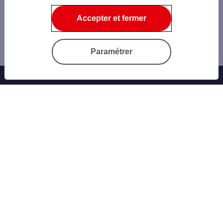
Epargner
Accepter et fermer
Nos offres d’épargne
Placements financiers
Organismes de placements collectifs (OPC)
Paramétrer
Offres Bancaires
Notre offre parrainage
Nos cartes bancaires
Épargne et placements
Nos assurances vie
Personnaliser sa carte bancaire
Emprunter
Nos crédits à la consommation
Notre Crédit conso Expresso
Notre Crédit Auto
Notre simulateur de crédit conso