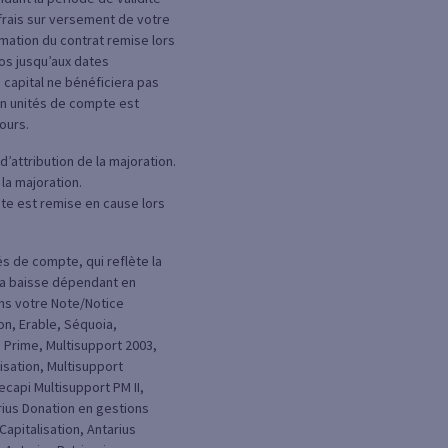
 frais sur versement de votre
rmation du contrat remise lors
ros jusqu’aux dates
e capital ne bénéficiera pas
en unités de compte est
ours.
d’attribution de la majoration.
 la majoration.
te est remise en cause lors
s de compte, qui reflète la
 la baisse dépendant en
ans votre Note/Notice
on, Erable, Séquoia,
 Prime, Multisupport 2003,
isation, Multisupport
ecapi Multisupport PM II,
arius Donation en gestions
Capitalisation, Antarius