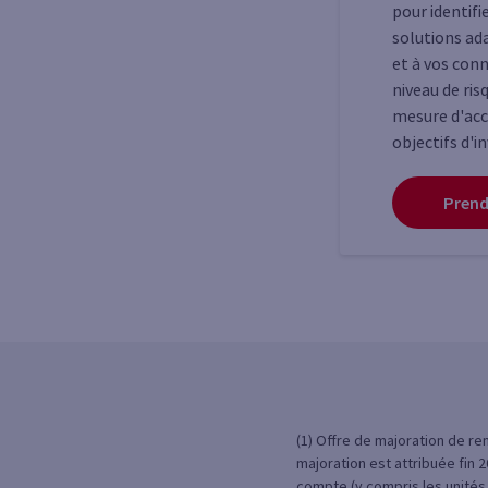
pour identif
solutions ad
et à vos conn
niveau de ris
mesure d'acce
objectifs d'i
Prend
(1) Offre de majoration de re
majoration est attribuée fin
compte (y compris les unités 