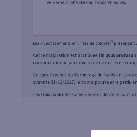
versement affectée au fonds en euros.
(3)
Les investissements en unités de compte
présentent u
Cette majoration est attribuée
fin 2026 prorata 
comportant une part minimale en unités de compte 
En cas de rachat ou d’arbitrage du fonds en euros 
avant le 31/12/2027, le bonus pourra être perdu en
Les frais habituels sur versement de votre contrat