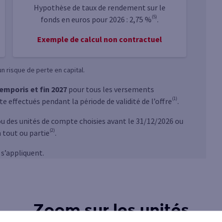
Hypothèse de taux de rendement sur le
(5)
fonds en euros pour 2026 : 2,75 %
.
Exemple de calcul non contractuel
n risque de perte en capital.
temporis et fin 2027
pour tous les versements
(1)
effectués pendant la période de validité de l’offre
.
ou des unités de compte choisies avant le 31/12/2026 ou
(2)
 tout ou partie
.
 s’appliquent.
Zoom sur les unités