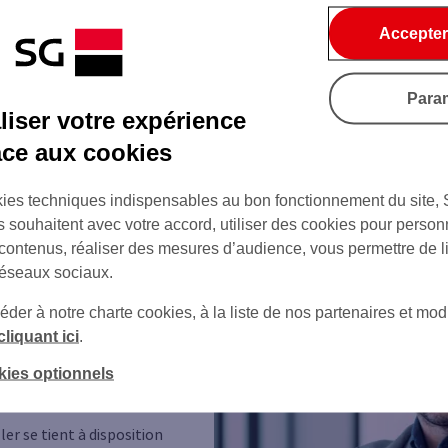
de comptes
Accepter
érence des fonds en euros, les unités de compte ne 
Para
l.
Les unités de compte permettent des investissements
iser votre expérience
marchés financiers ou immobiliers.
âce aux cookies
ies techniques indispensables au bon fonctionnement du site,
s souhaitent avec votre accord, utiliser des cookies pour person
 contenus, réaliser des mesures d’audience, vous permettre de l
réseaux sociaux.
er à notre charte cookies, à la liste de nos partenaires et modi
cliquant ici
.
ter mon
kies optionnels
ler
ler se tient à disposition