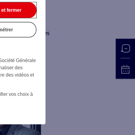
 et fermer
présentent pas de
métrer
 diversifiés sur les
 Société Générale
naliser des
ire des vidéos et
fier vos choix à