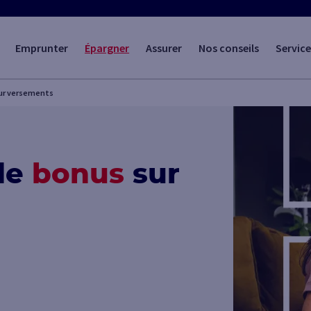
Emprunter
Épargner
Assurer
Nos conseils
Service
sur versements
 de
bonus
sur