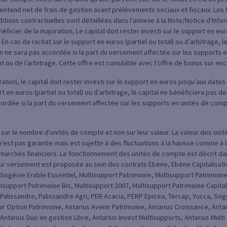
s’entend net de frais de gestion avant prélèvements sociaux et fiscaux. Les
ditions contractuelles sont détaillées dans l’annexe à la Note/Notice d’Info
ficier de la majoration, Le capital doit rester investi sur le support en eu
. En cas de rachat sur le support en euros (partiel ou total) ou d’arbitrage, l
on ne sera pas accordée si la part du versement affectée sur les supports 
t ou de l’arbitrage. Cette offre est cumulable avec l’offre de bonus sur enc
ration, le capital doit rester investi sur le support en euros jusqu’aux dates 
t en euros (partiel ou total) ou d’arbitrage, le capital ne bénéficiera pas de
cordée si la part du versement affectée sur les supports en unités de comp
ur le nombre d’unités de compte et non sur leur valeur. La valeur des unité
 n’est pas garantie mais est sujette à des fluctuations à la hausse comme à
es marchés financiers. Le fonctionnement des unités de compte est décrit d
 sur versement est proposée au sein des contrats Ebène, Ebène Capitalisati
Sogévie Erable Essentiel, Multisupport Patrimoine, Multisupport Patrimoine
isupport Patrimoine Bis, Multisupport 2007, Multisupport Patrimoine Capital
, Palissandre, Palissandre Agri, PER Acacia, PERP Epicea, Tercap, Yucca, Sog
nir Option Patrimoine, Antarius Avenir Patrimoine, Antarius Croissance, Ant
Antarius Duo en gestion Libre, Antarius Invest Multisupports, Antarius Multi 