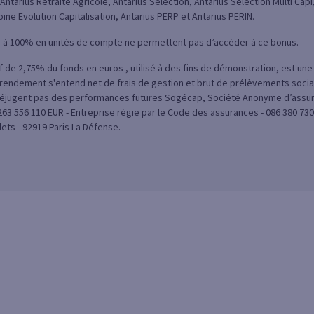
Antarius Retraite Agricole, Antarius Sélection, Antarius Sélection Multi Capi
oine Evolution Capitalisation, Antarius PERP et Antarius PERIN.
s à 100% en unités de compte ne permettent pas d’accéder à ce bonus.
if de 2,75% du fonds en euros , utilisé à des fins de démonstration, est un
rendement s'entend net de frais de gestion et brut de prélèvements sociau
jugent pas des performances futures Sogécap, Société Anonyme d’assuran
 263 556 110 EUR - Entreprise régie par le Code des assurances - 086 380 730
lets - 92919 Paris La Défense.