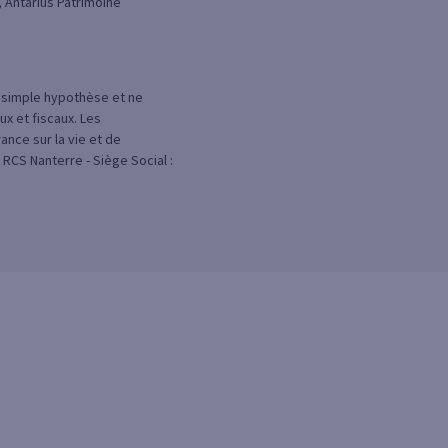
, Antarius Patrimoine
e simple hypothèse et ne
x et fiscaux. Les
ce sur la vie et de
 RCS Nanterre - Siège Social :