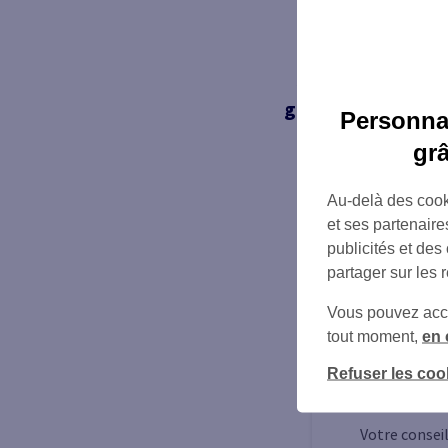
À la grande diff
garantie en capita
Personnal
gr
Au-delà des cook
et ses partenaire
publicités et des
partager sur les 
Vous pouvez accéd
tout moment,
en 
Contac
Refuser les coo
conseil
Votre conseil