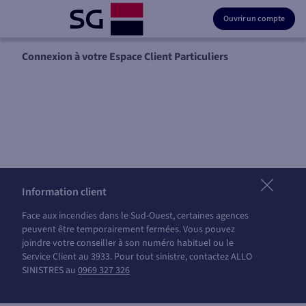
Ouvrir un compte
Connexion à votre Espace Client Particuliers
Information client
Face aux incendies dans le Sud-Ouest, certaines agences
peuvent être temporairement fermées. Vous pouvez
joindre votre conseiller à son numéro habituel ou le
Service Client au 3933. Pour tout sinistre, contactez ALLO
SINISTRES au
0969 327 326